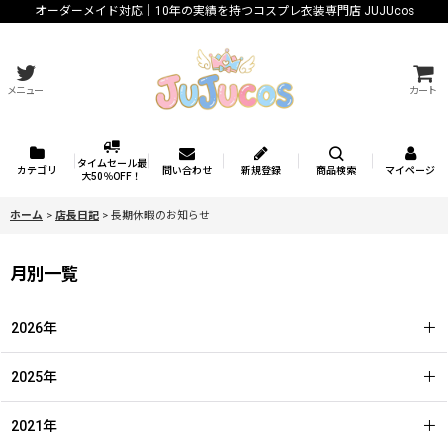
オーダーメイド対応｜10年の実績を持つコスプレ衣装専門店 JUJUcos
メニュー
カート
タイムセール最
カテゴリ
問い合わせ
新規登録
商品検索
マイページ
大50％OFF！
ホーム
>
店長日記
>
長期休暇のお知らせ
月別一覧
2026年
2025年
2021年