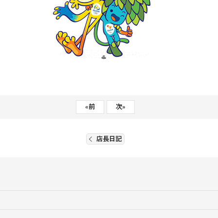
«
前
次
»
店長日記