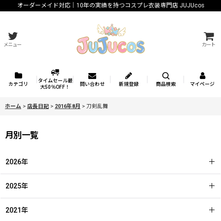
オーダーメイド対応｜10年の実績を持つコスプレ衣装専門店 JUJUcos
メニュー
カート
タイムセール最
カテゴリ
問い合わせ
新規登録
商品検索
マイページ
大50％OFF！
ホーム
>
店長日記
>
2016年8月
>
刀剣乱舞
月別一覧
2026年
2025年
2021年