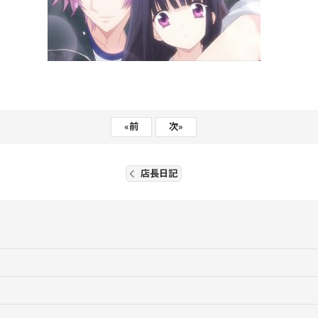
«
前
次
»
店長日記