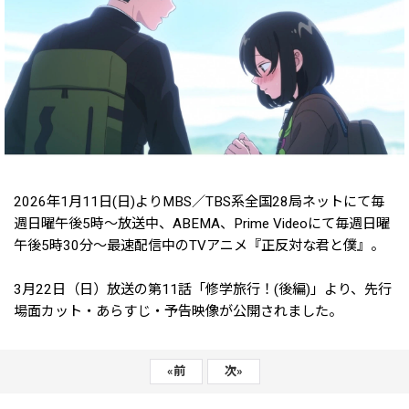
2026年1月11日(日)よりMBS／TBS系全国28局ネットにて毎
週日曜午後5時～放送中、ABEMA、Prime Videoにて毎週日曜
午後5時30分～最速配信中のTVアニメ『正反対な君と僕』。
3月22日（日）放送の第11話「修学旅行！(後編)」より、先行
場面カット・あらすじ・予告映像が公開されました。
«
前
次
»