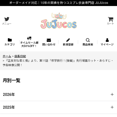
オーダーメイド対応｜10年の実績を持つコスプレ衣装専門店 JUJUcos
メニュー
カート
タイムセール最
カテゴリ
問い合わせ
新規登録
商品検索
マイページ
大50％OFF！
ホーム
>
店長日記
>
『正反対な君と僕』より、第11話「修学旅行！(後編)」先行場面カット・あらすじ・
予告映像公開！
月別一覧
2026年
2025年