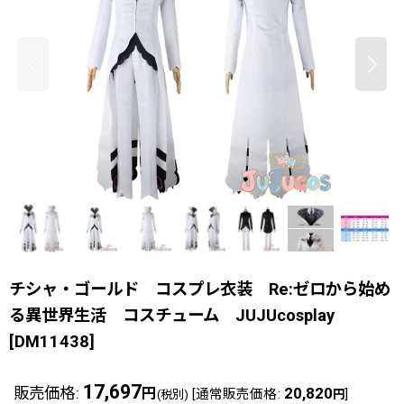
チシャ・ゴールド コスプレ衣装 Re:ゼロから始め
る異世界生活 コスチューム JUJUcosplay
[
DM11438
]
17,697
販売価格
:
20,820
円
[
通常販売価格
:
]
(税別)
円