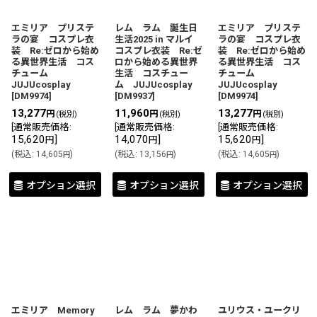
エミリア プリステ
レム ラム 誕生日
エミリア プリステ
ラの宴 コスプレ衣
生活2025 in マルイ
ラの宴 コスプレ衣
装 Re:ゼロから始め
コスプレ衣装 Re:ゼ
装 Re:ゼロから始め
る異世界生活 コス
ロから始める異世界
る異世界生活 コス
チューム
生活 コスチュー
チューム
JUJUcosplay
ム JUJUcosplay
JUJUcosplay
[
DM9974
]
[
DM9937
]
[
DM9974
]
13,277
11,960
13,277
円
円
円
(税別)
(税別)
(税別)
[
通常販売価格
:
[
通常販売価格
:
[
通常販売価格
:
15,620
]
14,070
]
15,620
]
円
円
円
(
税込
:
14,605
)
(
税込
:
13,156
)
(
税込
:
14,605
)
円
円
円
オプション選択
オプション選択
オプション選択
エミリア Memory
レム ラム 夢かわ
ユリウス・ユークリ