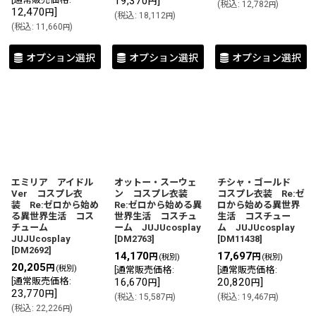
19,370
]
円
(
税込
:
12,782
)
円
12,470
]
円
(
税込
:
18,112
)
円
(
税込
:
11,660
)
円
オプション選択
オプション選択
オプション選択
エミリア アイドル
オットー・スーウェ
チシャ・ゴールド
Ver コスプレ衣
ン コスプレ衣装
コスプレ衣装 Re:ゼ
装 Re:ゼロから始め
Re:ゼロから始める異
ロから始める異世界
る異世界生活 コス
世界生活 コスチュ
生活 コスチュー
チューム
ーム JUJUcosplay
ム JUJUcosplay
JUJUcosplay
[
DM2763
]
[
DM11438
]
[
DM2692
]
14,170
17,697
円
円
(税別)
(税別)
20,205
円
(税別)
[
通常販売価格
:
[
通常販売価格
:
[
通常販売価格
:
16,670
]
20,820
]
円
円
23,770
]
円
(
税込
:
15,587
)
(
税込
:
19,467
)
円
円
(
税込
:
22,226
)
円