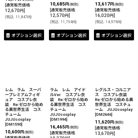
10,685
13,617
円
円
(税別)
(税別)
[
通常販売価格
:
12,670
]
[
通常販売価格
:
[
通常販売価格
:
円
12,570
]
16,020
]
円
円
(
税込
:
11,847
)
円
(
税込
:
11,754
)
(
税込
:
14,979
)
円
円
オプション選択
オプション選択
オプション選択
レム ラム スーパ
ラム レム アイド
レグルス・コルニア
ープレミアムフィギ
ルVer コスプレ衣
ス コスプレ衣装
ュア コスプレ衣
装 Re:ゼロから始め
Re:ゼロから始める異
装 Re:ゼロから始め
る異世界生活 コス
世界生活 コスチュ
る異世界生活 コス
チューム
ーム JUJUcosplay
チューム
JUJUcosplay
[
DM2646
]
JUJUcosplay
[
DM1994
]
11,620
円
(税別)
[
DM1590
]
16,465
円
(税別)
[
通常販売価格
:
10,600
円
(税別)
[
通常販売価格
:
13,670
]
円
[
通常販売価格
: