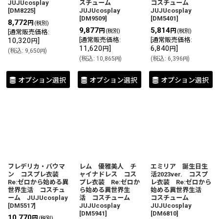
JUJUcosplay
スチューム
コスチューム
[
DM8225
]
JUJUcosplay
JUJUcosplay
[
DM9509
]
[
DM5401
]
8,772
円
(税別)
9,877
5,814
円
円
(税別)
(税別)
[
通常販売価格
:
10,320
]
[
通常販売価格
:
[
通常販売価格
:
円
11,620
]
6,840
]
円
円
(
税込
:
9,650
)
円
(
税込
:
10,865
)
(
税込
:
6,396
)
円
円
オプション選択
オプション選択
オプション選択
フレデリカ・バウマ
レム 優雅美人 チ
エミリア 誕生日生
ン コスプレ衣装
ャイナドレス コス
活2023ver. コスプ
Re:ゼロから始める異
プレ衣装 Re:ゼロか
レ衣装 Re:ゼロから
世界生活 コスチュ
ら始める異世界生
始める異世界生活
ーム JUJUcosplay
活 コスチューム
コスチューム
[
DM5517
]
JUJUcosplay
JUJUcosplay
[
DM5941
]
[
DM6810
]
10,770
円
(税別)