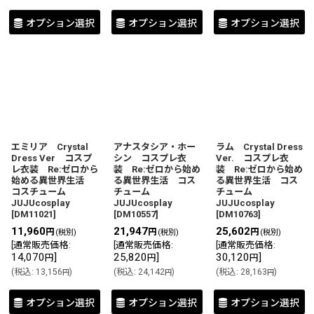
オプション選択
オプション選択
オプション選択
エミリア Crystal
アナスタシア・ホー
ラム Crystal Dress
Dress Ver コスプ
シン コスプレ衣
Ver. コスプレ衣
レ衣装 Re:ゼロから
装 Re:ゼロから始め
装 Re:ゼロから始め
始める異世界生活
る異世界生活 コス
る異世界生活 コス
コスチューム
チューム
チューム
JUJUcosplay
JUJUcosplay
JUJUcosplay
[
DM11021
]
[
DM10557
]
[
DM10763
]
11,960
21,947
25,602
円
円
円
(税別)
(税別)
(税別)
[
通常販売価格
:
[
通常販売価格
:
[
通常販売価格
:
14,070
]
25,820
]
30,120
]
円
円
円
(
税込
:
13,156
)
(
税込
:
24,142
)
(
税込
:
28,163
)
円
円
円
オプション選択
オプション選択
オプション選択