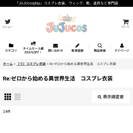
「JUJUcosplay」コスプレ衣装、ウィッグ、靴、道具など専門店
メニュー
カート
タイムセール最
カテゴリ
問い合わせ
新規登録
商品検索
マイページ
大50％OFF！
ホーム
>
【ラ】コスプレ衣装
>
Re:ゼロから始める異世界生活 コスプレ衣装
Re:ゼロから始める異世界生活 コスプレ衣装
表示順変更
閉じる
24
件
表示数
: