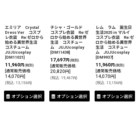
並び順
:
絞り込む
エミリア Crystal
チシャ・ゴールド
レム ラム 誕生日
Dress Ver コスプ
コスプレ衣装 Re:ゼ
生活2025 in マルイ
レ衣装 Re:ゼロから
ロから始める異世界
コスプレ衣装 Re:ゼ
始める異世界生活
生活 コスチュー
ロから始める異世界
コスチューム
ム JUJUcosplay
生活 コスチュー
JUJUcosplay
[
DM11438
]
ム JUJUcosplay
[
DM11021
]
[
DM9937
]
17,697
円
(税別)
11,960
11,960
円
円
(税別)
(税別)
[
通常販売価格
:
[
通常販売価格
:
20,820
]
[
通常販売価格
:
円
14,070
]
14,070
]
円
円
(
税込
:
19,467
)
円
(
税込
:
13,156
)
(
税込
:
13,156
)
円
円
オプション選択
オプション選択
オプション選択