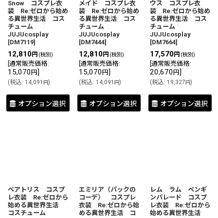
Snow コスプレ衣
メイド コスプレ衣
ウス コスプレ衣
装 Re:ゼロから始め
装 Re:ゼロから始め
装 Re:ゼロから始め
る異世界生活 コス
る異世界生活 コス
る異世界生活 コス
チューム
チューム
チューム
JUJUcosplay
JUJUcosplay
JUJUcosplay
[
DM7119
]
[
DM7444
]
[
DM7664
]
12,810
12,810
17,570
円
円
円
(税別)
(税別)
(税別)
[
通常販売価格
:
[
通常販売価格
:
[
通常販売価格
:
15,070
]
15,070
]
20,670
]
円
円
円
(
税込
:
14,091
)
(
税込
:
14,091
)
(
税込
:
19,327
)
円
円
円
オプション選択
オプション選択
オプション選択
ベアトリス コスプ
エミリア（パックの
レム ラム ペンギ
レ衣装 Re:ゼロから
コーデ） コスプレ
ンパレード コスプ
始める異世界生活
衣装 Re:ゼロから始
レ衣装 Re:ゼロから
コスチューム
める異世界生活 コ
始める異世界生活