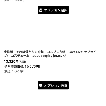
オプション選択
東條希 それは僕たちの奇跡 コスプレ衣装 Love Live! ラブライ
ブ! コスチューム JUJUcosplay
[
DM6777
]
13,320
円
(税別)
15,670
]
[
通常販売価格
:
円
(
税込
:
14,652
)
円
オプション選択