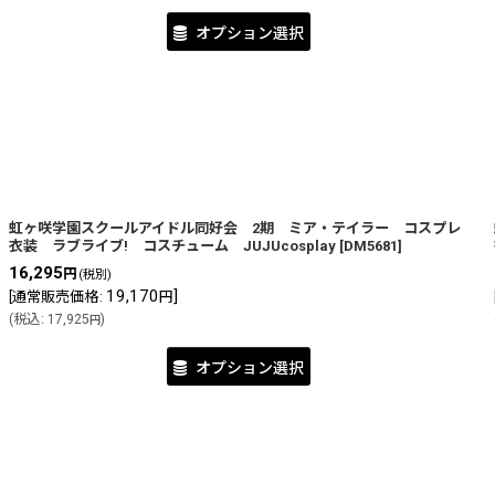
オプション選択
虹ヶ咲学園スクールアイドル同好会 2期 ミア・テイラー コスプレ
衣装 ラブライブ! コスチューム JUJUcosplay
[
DM5681
]
16,295
円
(税別)
19,170
]
[
通常販売価格
:
円
(
税込
:
17,925
)
円
オプション選択