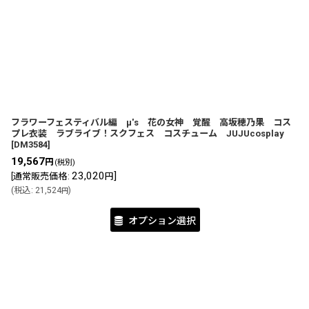
表示数
:
並び順
:
フラワーフェスティバル編 μ's 花の女神 覚醒 高坂穂乃果 コス
プレ衣装 ラブライブ！スクフェス コスチューム JUJUcosplay
[
DM3584
]
19,567
円
(税別)
23,020
]
[
通常販売価格
:
円
(
税込
:
21,524
)
円
オプション選択