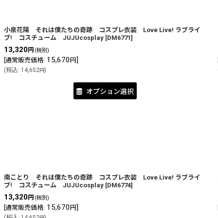
小泉花陽 それは僕たちの奇跡 コスプレ衣装 Love Live! ラブライ
ブ! コスチューム JUJUcosplay
[
DM6771
]
13,320
円
(税別)
15,670
]
[
通常販売価格
:
円
(
税込
:
14,652
)
円
オプション選択
南ことり それは僕たちの奇跡 コスプレ衣装 Love Live! ラブライ
ブ! コスチューム JUJUcosplay
[
DM6774
]
13,320
円
(税別)
15,670
]
[
通常販売価格
:
円
(
税込
:
14,652
)
円