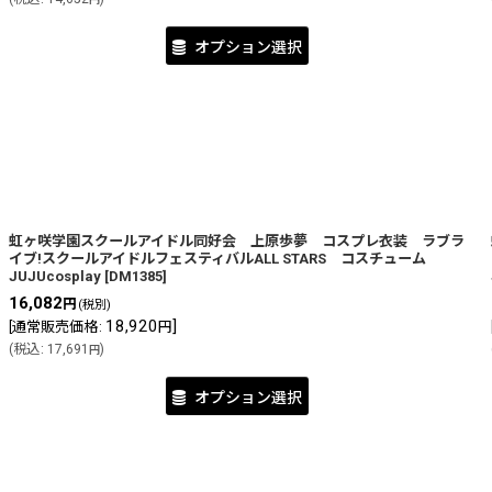
オプション選択
虹ヶ咲学園スクールアイドル同好会 上原歩夢 コスプレ衣装 ラブラ
イブ!スクールアイドルフェスティバルALL STARS コスチューム
JUJUcosplay
[
DM1385
]
16,082
円
(税別)
18,920
]
[
通常販売価格
:
円
(
税込
:
17,691
)
円
オプション選択