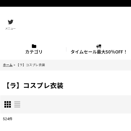
メニュー
カテゴリ
タイムセール最大50％OFF！
ホーム
>
【ラ】コスプレ衣装
【ラ】コスプレ衣装
524
件
サブカテゴリ
: