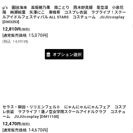
μ's 園田海未 高坂穂乃果 南ことり 西木野真姫 星空凛 小泉花
陽 絢瀬絵里 矢澤にこ 東條希 コスプレ衣装 ラブライブ！スクー
ルアイドルフェスティバル ALL STARS コスチューム JUJUcosplay
[
DM3253
]
12,810
円
(税別)
15,070
]
[
通常販売価格
:
円
(
税込
:
14,091
)
円
オプション選択
セラス・柳田・リリエンフェルト にゃんにゃんにゃんフェア コスプ
レ衣装 ラブライブ！蓮ノ空女学院スクールアイドルクラブ コスチュ
ーム JUJUcosplay
[
DM11105
]
12,470
円
(税別)
14,670
]
[
通常販売価格
:
円