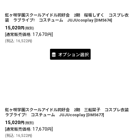
虹ヶ咲学園スクールアイドル同好会 2期 桜坂しずく コスプレ衣
装 ラブライブ! コスチューム JUJUcosplay
[
DM5674
]
15,020
円
(税別)
17,670
]
[
通常販売価格
:
円
(
税込
:
16,522
)
円
オプション選択
虹ヶ咲学園スクールアイドル同好会 2期 三船栞子 コスプレ衣装
ラブライブ! コスチューム JUJUcosplay
[
DM5677
]
15,020
円
(税別)
17,670
]
[
通常販売価格
:
円
(
税込
:
16,522
)
円