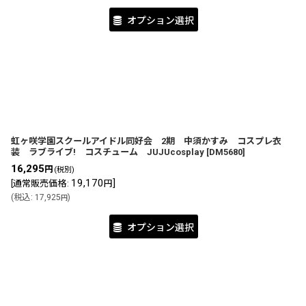
オプション選択
虹ヶ咲学園スクールアイドル同好会 2期 中須かすみ コスプレ衣
装 ラブライブ! コスチューム JUJUcosplay
[
DM5680
]
16,295
円
(税別)
19,170
]
[
通常販売価格
:
円
(
税込
:
17,925
)
円
オプション選択