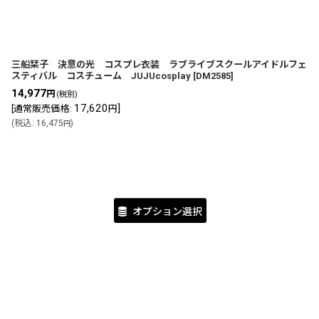
三船栞子 決意の光 コスプレ衣装 ラブライブスクールアイドルフェ
スティバル コスチューム JUJUcosplay
[
DM2585
]
14,977
円
(税別)
17,620
]
[
通常販売価格
:
円
(
税込
:
16,475
)
円
オプション選択