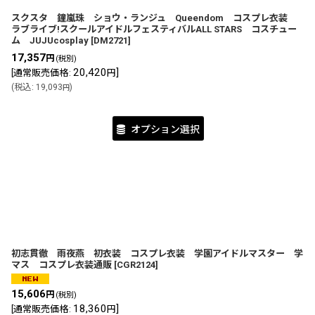
スクスタ 鐘嵐珠 ショウ・ランジュ Queendom コスプレ衣装
ラブライブ!スクールアイドルフェスティバルALL STARS コスチュー
ム JUJUcosplay
[
DM2721
]
17,357
円
(税別)
20,420
]
[
通常販売価格
:
円
(
税込
:
19,093
)
円
オプション選択
初志貫徹 雨夜燕 初衣装 コスプレ衣装 学園アイドルマスター 学
マス コスプレ衣装通販
[
CGR2124
]
15,606
円
(税別)
18,360
]
[
通常販売価格
:
円