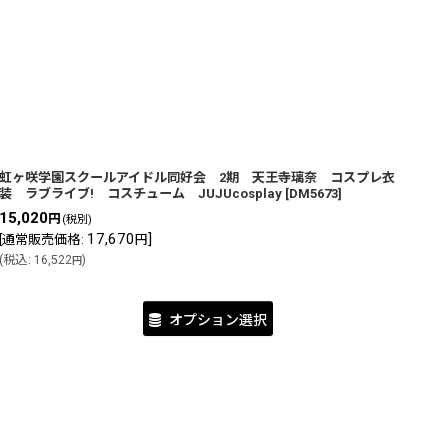
虹ヶ咲学園スクールアイドル同好会 2期 天王寺璃奈 コスプレ衣
装 ラブライブ! コスチューム JUJUcosplay
[
DM5673
]
15,020
円
(税別)
17,670
]
[
通常販売価格
:
円
(
税込
:
16,522
)
円
オプション選択