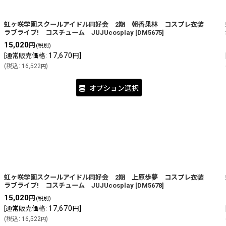
虹ヶ咲学園スクールアイドル同好会 2期 朝香果林 コスプレ衣装
ラブライブ! コスチューム JUJUcosplay
[
DM5675
]
15,020
円
(税別)
17,670
]
[
通常販売価格
:
円
(
税込
:
16,522
)
円
オプション選択
虹ヶ咲学園スクールアイドル同好会 2期 上原歩夢 コスプレ衣装
ラブライブ! コスチューム JUJUcosplay
[
DM5678
]
15,020
円
(税別)
17,670
]
[
通常販売価格
:
円
(
税込
:
16,522
)
円