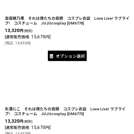
高坂穂乃果 それは僕たちの奇跡 コスプレ衣装 Love Live! ラブライ
ブ! コスチューム JUJUcosplay
[
DM6770
]
13,320
円
(税別)
15,670
]
[
通常販売価格
:
円
(
税込
:
14,652
)
円
オプション選択
矢澤にこ それは僕たちの奇跡 コスプレ衣装 Love Live! ラブライ
ブ! コスチューム JUJUcosplay
[
DM6773
]
13,320
円
(税別)
15,670
]
[
通常販売価格
:
円
(
税込
:
14,652
)
円