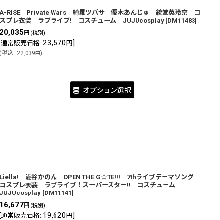
A-RISE Private Wars 綺羅ツバサ 優木あんじゅ 統堂英玲奈 コ
スプレ衣装 ラブライブ! コスチューム JUJUcosplay
[
DM11483
]
20,035
円
(税別)
23,570
]
[
通常販売価格
:
円
(
税込
:
22,039
)
円
オプション選択
Liella! 澁谷かのん OPEN THE G☆TE!!! 7thライブテーマソング
コスプレ衣装 ラブライブ！スーパースター!! コスチューム
JUJUcosplay
[
DM11141
]
16,677
円
(税別)
19,620
]
[
通常販売価格
:
円