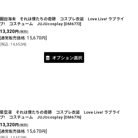
園田海未 それは僕たちの奇跡 コスプレ衣装 Love Live! ラブライ
ブ! コスチューム JUJUcosplay
[
DM6772
]
13,320
円
(税別)
15,670
]
[
通常販売価格
:
円
(
税込
:
14,652
)
円
オプション選択
星空凛 それは僕たちの奇跡 コスプレ衣装 Love Live! ラブライ
ブ! コスチューム JUJUcosplay
[
DM6776
]
13,320
円
(税別)
15,670
]
[
通常販売価格
:
円
(
税込
:
14,652
)
円