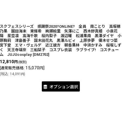
スクフェスシリーズ 感謝祭2020?ONLINE? 全員 南ことり 高坂穂
乃果 園田海未 東條希 絢瀬絵里 矢澤にこ 西木野真姫 小泉花
陽 星空凛 高海千歌 桜内梨子 渡辺曜 松浦果南 黒澤ダイヤ 小
原鞠莉 津島善子 国木田花丸 黒澤ルビィ 上原歩夢 優木せつ菜
宮下愛 エマ・ヴェルデ 近江彼方 朝香果林 中須かすみ 桜坂しず
く 天王寺璃奈 三船栞子 コスプレ衣装 ラブライブ! コスチュー
ム JUJUcosplay
[
DM2702
]
12,810
円
(税別)
15,070
]
[
通常販売価格
:
円
(
税込
:
14,091
)
円
オプション選択