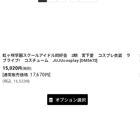
虹ヶ咲学園スクールアイドル同好会 2期 宮下愛 コスプレ衣装 ラ
絞り込む
ブライブ! コスチューム JUJUcosplay
[
DM5672
]
15,020
円
(税別)
17,670
]
[
通常販売価格
:
円
(
税込
:
16,522
)
円
オプション選択