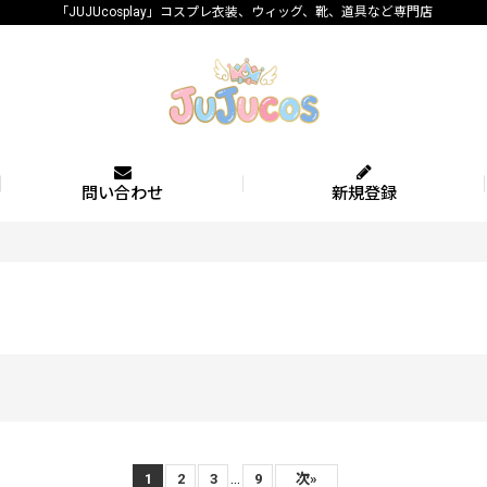
「JUJUcosplay」コスプレ衣装、ウィッグ、靴、道具など専門店
問い合わせ
新規登録
...
1
2
3
9
次
»