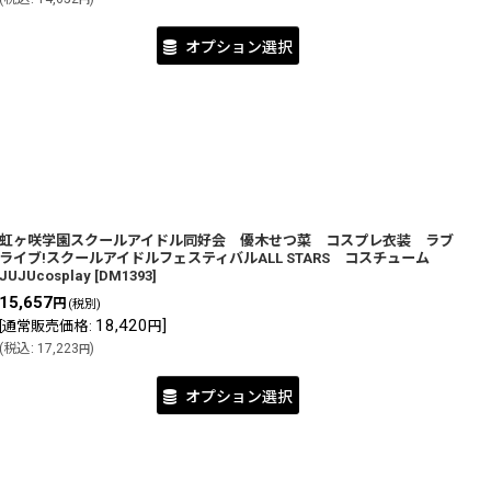
オプション選択
虹ヶ咲学園スクールアイドル同好会 優木せつ菜 コスプレ衣装 ラブ
ライブ!スクールアイドルフェスティバルALL STARS コスチューム
JUJUcosplay
[
DM1393
]
15,657
円
(税別)
18,420
]
[
通常販売価格
:
円
(
税込
:
17,223
)
円
オプション選択