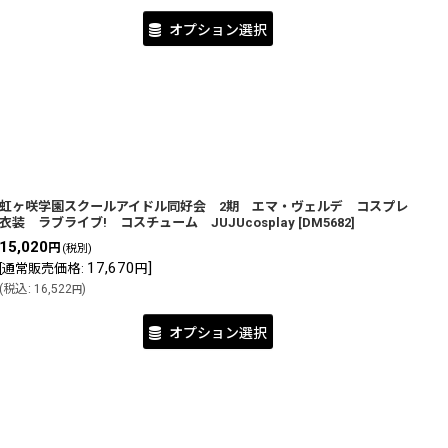
オプション選択
虹ヶ咲学園スクールアイドル同好会 2期 エマ・ヴェルデ コスプレ
衣装 ラブライブ! コスチューム JUJUcosplay
[
DM5682
]
15,020
円
(税別)
17,670
]
[
通常販売価格
:
円
(
税込
:
16,522
)
円
オプション選択