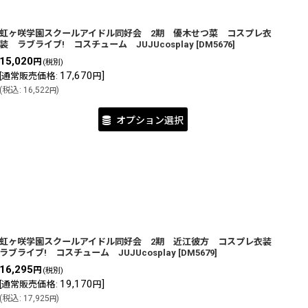
虹ヶ咲学園スクールアイドル同好会 2期 優木せつ菜 コスプレ衣
装 ラブライブ! コスチューム JUJUcosplay
[
DM5676
]
15,020
円
(税別)
17,670
]
[
通常販売価格
:
円
(
税込
:
16,522
)
円
オプション選択
虹ヶ咲学園スクールアイドル同好会 2期 近江彼方 コスプレ衣装
ラブライブ! コスチューム JUJUcosplay
[
DM5679
]
16,295
円
(税別)
19,170
]
[
通常販売価格
:
円
(
税込
:
17,925
)
円