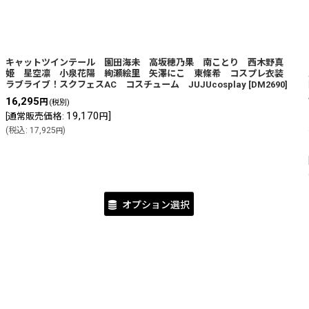
キャットツインテール 園田海未 高坂穂乃果 南ことり 西木野真
姫 星空凛 小泉花陽 絢瀬絵里 矢澤にこ 東條希 コスプレ衣装
ラブライブ！スクフェスAC コスチューム JUJUcosplay
[
DM2690
]
16,295
円
(税別)
19,170
]
[
通常販売価格
:
円
(
税込
:
17,925
)
円
オプション選択