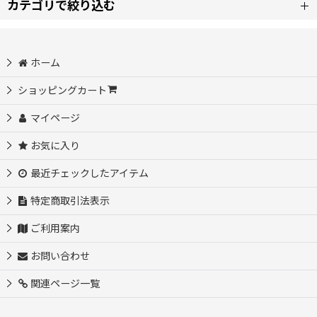
カテゴリで絞り込む
並び順
:
【カ】コスプレ衣装 (全商品)
ホーム
絞り込む
原神 コスプレ衣装
ショッピングカート
マイページ
コードギアス 反逆のルルーシュ コスプレ衣装
お気に入り
回復術士のやり直し コスプレ衣装
最近チェックしたアイテム
キルラキル コスプレ衣装
特定商取引法表示
ご利用案内
薬屋のひとりごと コスプレ衣装
お問い合わせ
告白実行委員会 コスプレ衣装
関連ページ一覧
この素晴らしい世界に祝福を! コスプレ衣装