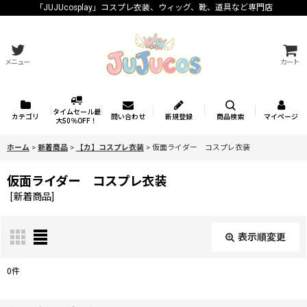
「JUJUcosplay」コスプレ衣装、ウィッグ、靴、道具など専門店
メニュー
カート
タイムセール最
カテゴリ
問い合わせ
新規登録
商品検索
マイページ
大50％OFF！
ホーム
>
新着商品
>
【カ】コスプレ衣装
>
仮面ライダー コスプレ衣装
仮面ライダー コスプレ衣装
[
新着商品
]
表示順変更
閉じる
0
件
表示数
: