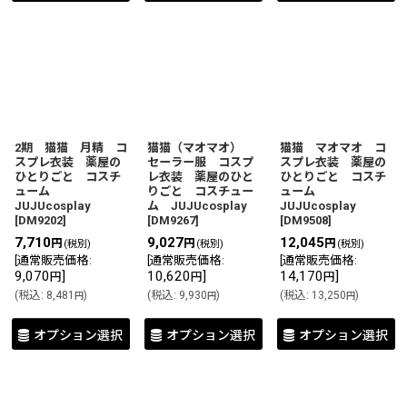
2期 猫猫 月精 コ
猫猫（マオマオ）
猫猫 マオマオ コ
スプレ衣装 薬屋の
セーラー服 コスプ
スプレ衣装 薬屋の
ひとりごと コスチ
レ衣装 薬屋のひと
ひとりごと コスチ
ューム
りごと コスチュー
ューム
JUJUcosplay
ム JUJUcosplay
JUJUcosplay
[
DM9202
]
[
DM9267
]
[
DM9508
]
7,710
9,027
12,045
円
円
円
(税別)
(税別)
(税別)
[
通常販売価格
:
[
通常販売価格
:
[
通常販売価格
:
9,070
]
10,620
]
14,170
]
円
円
円
(
税込
:
8,481
)
(
税込
:
9,930
)
(
税込
:
13,250
)
円
円
円
オプション選択
オプション選択
オプション選択