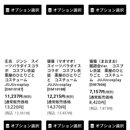
オプション選択
オプション選択
オプション選択
壬氏 ジンシ スイ
猫猫（マオマオ）
猫猫（まおまお）
ーツパラダイスコラ
スイーツパラダイス
園遊会Ver. コスプ
ボ コスプレ衣装
コラボ コスプレ衣
レ衣装 薬屋のひと
薬屋のひとりごと
装 薬屋のひとりご
りごと コスチュー
コスチューム
と コスチューム
ム JUJUcosplay
JUJUcosplay
JUJUcosplay
[
DM7606
]
[
DM10187
]
[
DM10188
]
7,157
円
(税別)
11,237
12,215
円
円
(税別)
(税別)
[
通常販売価格
:
[
通常販売価格
:
[
通常販売価格
:
8,420
]
円
13,220
]
14,370
]
円
円
(
税込
:
7,873
)
円
(
税込
:
12,361
)
(
税込
:
13,437
)
円
円
オプション選択
オプション選択
オプション選択