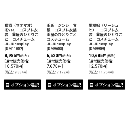
並び順
:
絞り込む
猫猫（マオマオ）
壬氏 ジンシ 官
里樹妃（リーシュ
冬ver. コスプレ衣
服 コスプレ衣装
ヒ） コスプレ衣
装 薬屋のひとりご
薬屋のひとりごと
装 薬屋のひとりご
と コスチューム
コスチューム
と コスチューム
JUJUcosplay
JUJUcosplay
JUJUcosplay
[
DM11057
]
[
DM9653
]
[
DM9959
]
8,985
6,520
10,685
円
円
円
(税別)
(税別)
(税別)
[
通常販売価格
:
[
通常販売価格
:
[
通常販売価格
:
10,570
]
7,670
]
12,570
]
円
円
円
(
税込
:
9,884
)
(
税込
:
7,172
)
(
税込
:
11,754
)
円
円
円
オプション選択
オプション選択
オプション選択