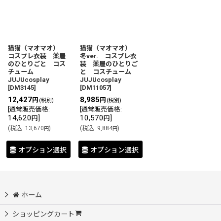
猫猫（マオマオ）
猫猫（マオマオ）
コスプレ衣装 薬屋
冬ver. コスプレ衣
のひとりごと コス
装 薬屋のひとりご
チューム
と コスチューム
JUJUcosplay
JUJUcosplay
[
DM3145
]
[
DM11057
]
12,427
8,985
円
円
(税別)
(税別)
[
通常販売価格
:
[
通常販売価格
:
14,620
]
10,570
]
円
円
(
税込
:
13,670
)
(
税込
:
9,884
)
円
円
オプション選択
オプション選択
ホーム
ショッピングカート