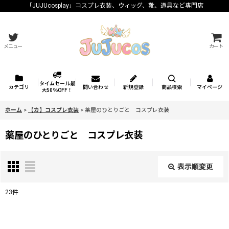
「JUJUcosplay」コスプレ衣装、ウィッグ、靴、道具など専門店
メニュー
カート
タイムセール最
カテゴリ
問い合わせ
新規登録
商品検索
マイページ
大50％OFF！
ホーム
>
【カ】コスプレ衣装
>
薬屋のひとりごと コスプレ衣装
薬屋のひとりごと コスプレ衣装
表示順変更
閉じる
23
件
表示数
: