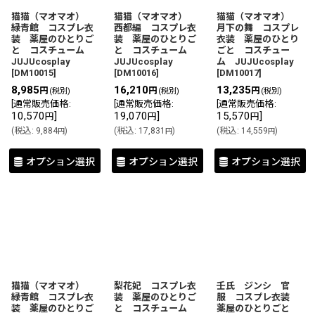
猫猫（マオマオ）
猫猫（マオマオ）
猫猫（マオマオ）
緑青館 コスプレ衣
西都編 コスプレ衣
月下の舞 コスプレ
装 薬屋のひとりご
装 薬屋のひとりご
衣装 薬屋のひとり
と コスチューム
と コスチューム
ごと コスチュー
JUJUcosplay
JUJUcosplay
ム JUJUcosplay
[
DM10015
]
[
DM10016
]
[
DM10017
]
8,985
16,210
13,235
円
円
円
(税別)
(税別)
(税別)
[
通常販売価格
:
[
通常販売価格
:
[
通常販売価格
:
10,570
]
19,070
]
15,570
]
円
円
円
(
税込
:
9,884
)
(
税込
:
17,831
)
(
税込
:
14,559
)
円
円
円
オプション選択
オプション選択
オプション選択
猫猫（マオマオ）
梨花妃 コスプレ衣
壬氏 ジンシ 官
緑青館 コスプレ衣
装 薬屋のひとりご
服 コスプレ衣装
装 薬屋のひとりご
と コスチューム
薬屋のひとりごと