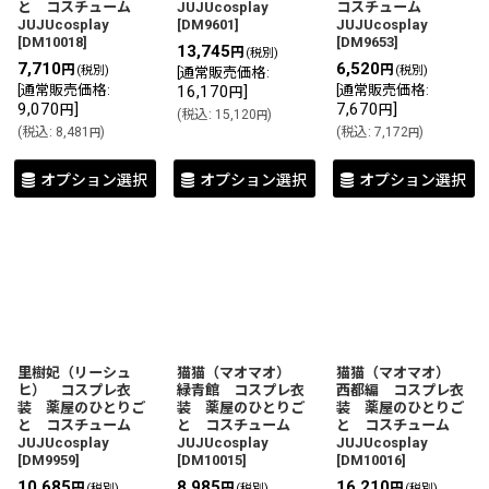
と コスチューム
JUJUcosplay
コスチューム
JUJUcosplay
[
DM9601
]
JUJUcosplay
[
DM10018
]
[
DM9653
]
13,745
円
(税別)
7,710
6,520
円
円
(税別)
(税別)
[
通常販売価格
:
[
通常販売価格
:
16,170
]
[
通常販売価格
:
円
9,070
]
7,670
]
円
円
(
税込
:
15,120
)
円
(
税込
:
8,481
)
(
税込
:
7,172
)
円
円
オプション選択
オプション選択
オプション選択
里樹妃（リーシュ
猫猫（マオマオ）
猫猫（マオマオ）
ヒ） コスプレ衣
緑青館 コスプレ衣
西都編 コスプレ衣
装 薬屋のひとりご
装 薬屋のひとりご
装 薬屋のひとりご
と コスチューム
と コスチューム
と コスチューム
JUJUcosplay
JUJUcosplay
JUJUcosplay
[
DM9959
]
[
DM10015
]
[
DM10016
]
10,685
8,985
16,210
円
円
円
(税別)
(税別)
(税別)