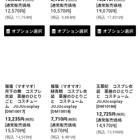
[
通常販売価格
:
[
通常販売価格
:
[
通常販売価格
:
12,570
]
10,570
]
19,070
]
円
円
円
(
税込
:
11,754
)
(
税込
:
9,884
)
(
税込
:
17,831
)
円
円
円
オプション選択
オプション選択
オプション選択
猫猫（マオマオ）
猫猫（マオマオ）
玉葉妃 コスプレ衣
月下の舞 コスプレ
緑青館 コスプレ衣
装 薬屋のひとりご
衣装 薬屋のひとり
装 薬屋のひとりご
と コスチューム
ごと コスチュー
と コスチューム
JUJUcosplay
ム JUJUcosplay
JUJUcosplay
[
DM10184
]
[
DM10017
]
[
DM10018
]
12,725
円
(税別)
13,235
7,710
円
円
(税別)
(税別)
[
通常販売価格
:
[
通常販売価格
:
[
通常販売価格
:
14,970
]
円
15,570
]
9,070
]
円
円
(
税込
:
13,998
)
円
(
税込
:
14,559
)
(
税込
:
8,481
)
円
円