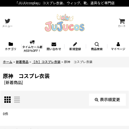
「JUJUcosplay」コスプレ衣装、ウィッグ、靴、道具など専門店
メニュー
カート
タイムセール最
カテゴリ
問い合わせ
新規登録
商品検索
マイページ
大50％OFF！
ホーム
>
新着商品
>
【カ】コスプレ衣装
>
原神 コスプレ衣装
原神 コスプレ衣装
[
新着商品
]
表示順変更
閉じる
0
件
表示数
: