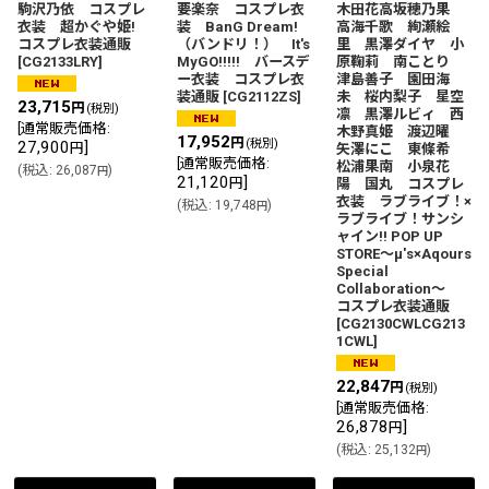
駒沢乃依 コスプレ
要楽奈 コスプレ衣
木田花高坂穂乃果
衣装 超かぐや姫!
装 BanG Dream!
高海千歌 絢瀬絵
コスプレ衣装通販
（バンドリ！） It's
里 黒澤ダイヤ 小
[
CG2133LRY
]
MyGO!!!!! バースデ
原鞠莉 南ことり
ー衣装 コスプレ衣
津島善子 園田海
装通販
[
CG2112ZS
]
未 桜内梨子 星空
23,715
円
(税別)
凛 黒澤ルビィ 西
[
通常販売価格
:
木野真姫 渡辺曜
17,952
円
(税別)
27,900
]
円
矢澤にこ 東條希
[
通常販売価格
:
松浦果南 小泉花
(
税込
:
26,087
)
円
21,120
]
円
陽 国丸 コスプレ
衣装 ラブライブ！×
(
税込
:
19,748
)
円
ラブライブ！サンシ
ャイン!! POP UP
STORE〜μ's×Aqours
Special
Collaboration〜
コスプレ衣装通販
[
CG2130CWLCG213
1CWL
]
22,847
円
(税別)
[
通常販売価格
:
26,878
]
円
(
税込
:
25,132
)
円