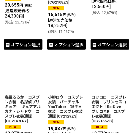
[
通常販売価格
:
[
CG2108ZS
]
20,655
円
(税別)
13,560
]
円
[
通常販売価格
:
(
税込
:
12,679
)
円
15,515
円
(税別)
24,300
]
円
[
通常販売価格
:
(
税込
:
22,721
)
円
18,252
]
円
(
税込
:
17,067
)
円
オプション選択
オプション選択
オプション選択
森亜るるか コスプ
小柳ロウ コスプレ
コッコロ コスプレ
レ衣装 名探偵プリ
衣装 バーチャル
衣装 プリンセスコ
キュア! キュアアル
YouTuber 誕生日
ネクト！Re:Dive
カナ・シャドウ コ
衣装 コスプレ衣装
プリコネR コスプ
スプレ衣装通販
通販
[
CY2129ZS
]
レ衣装通販
[
CG2147LRY
]
[
CG2156ZS
]
19,087
円
(税別)