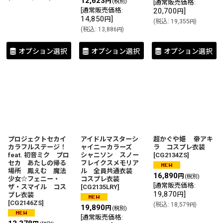
12,623
円
(税別)
[
通常販売価格
:
[
通常販売価格
:
20,700
]
円
14,850
]
円
(
税込
:
19,355
)
円
(
税込
:
13,886
)
円
オプション選択
オプション選択
オプション選択
プロジェクトセカイ
アイドルマスターシ
超かぐや姫 帝アキ
カラフルステージ！
ャイニーカラーズ
ラ コスプレ衣装
feat. 初音ミク プロ
シャニソン スノー
[
CG2134ZS
]
セカ あたしの帰る
フレイクスメモリア
場所 鳳えむ 魔法
ル 全員共通衣装
16,890
円
(税別)
少女☆フェニー・
コスプレ衣装
[
通常販売価格
:
ザ・スマイル コス
[
CG2135LRY
]
19,870
]
円
プレ衣装
[
CG2146ZS
]
(
税込
:
18,579
)
円
19,890
円
(税別)
[
通常販売価格
: