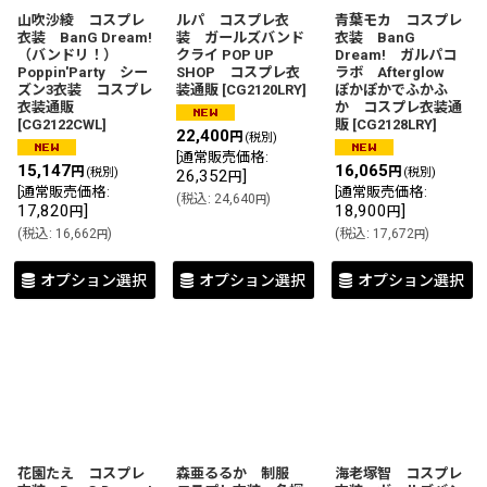
山吹沙綾 コスプレ
ルパ コスプレ衣
青葉モカ コスプレ
衣装 BanG Dream!
装 ガールズバンド
衣装 BanG
（バンドリ！）
クライ POP UP
Dream! ガルパコ
Poppin'Party シー
SHOP コスプレ衣
ラボ Afterglow
ズン3衣装 コスプレ
装通販
[
CG2120LRY
]
ぽかぽかでふかふ
衣装通販
か コスプレ衣装通
[
CG2122CWL
]
販
[
CG2128LRY
]
22,400
円
(税別)
[
通常販売価格
:
15,147
16,065
円
円
(税別)
(税別)
26,352
]
円
[
通常販売価格
:
[
通常販売価格
:
(
税込
:
24,640
)
円
17,820
]
18,900
]
円
円
(
税込
:
16,662
)
(
税込
:
17,672
)
円
円
オプション選択
オプション選択
オプション選択
花園たえ コスプレ
森亜るるか 制服
海老塚智 コスプレ