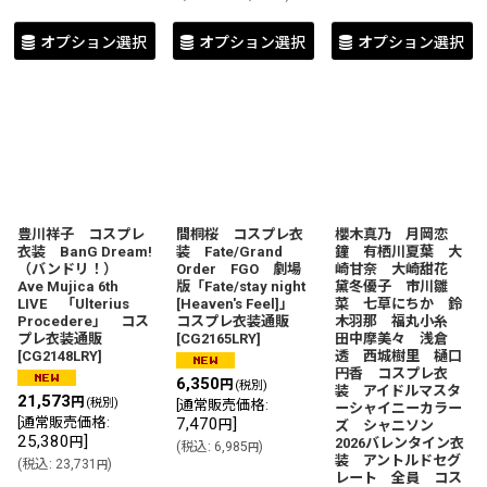
オプション選択
オプション選択
オプション選択
豊川祥子 コスプレ
間桐桜 コスプレ衣
櫻木真乃 月岡恋
衣装 BanG Dream!
装 Fate/Grand
鐘 有栖川夏葉 大
（バンドリ！）
Order FGO 劇場
崎甘奈 大崎甜花
Ave Mujica 6th
版「Fate/stay night
黛冬優子 市川雛
LIVE 「Ulterius
[Heaven's Feel]」
菜 七草にちか 鈴
Procedere」 コス
コスプレ衣装通販
木羽那 福丸小糸
プレ衣装通販
[
CG2165LRY
]
田中摩美々 浅倉
[
CG2148LRY
]
透 西城樹里 樋口
円香 コスプレ衣
6,350
円
(税別)
装 アイドルマスタ
21,573
円
(税別)
[
通常販売価格
:
ーシャイニーカラー
[
通常販売価格
:
7,470
]
円
ズ シャニソン
25,380
]
円
2026バレンタイン衣
(
税込
:
6,985
)
円
装 アントルドセグ
(
税込
:
23,731
)
円
レート 全員 コス