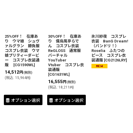
25%OFF！ 在庫あ
30%OFF！ 在庫あ
氷川紗夜 コスプレ
り ウマ娘 シュヴ
り 儒烏風亭らで
衣装 BanG Dream!
ァルグラン 勝負服
ん コスプレ衣装
（バンドリ！）
コスプレ衣装 ウマ
ReGLOSS 通常服
Roselia ふたつの
娘プリティーダービ
バーチャル
ピース コスプレ衣
ー コスプレ衣装通
YouTuber
装通販
[
CG2126LRY
]
販
[
CG1590WL
]
Vtuber コスプレ衣
装通販
14,512
円
(税別)
[
CG1631WL
]
(
税込
:
15,964
)
円
16,555
円
(税別)
(
税込
:
18,211
)
円
オプション選択
オプション選択