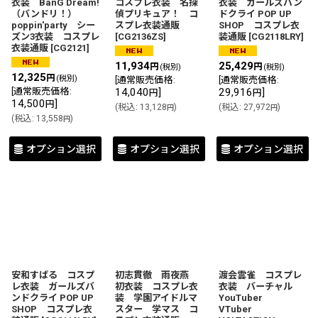
衣装 BanG Dream!
コスプレ衣装 名探
衣装 ガールズバン
（バンドリ！）
偵プリキュア！ コ
ドクライ POP UP
poppin'party シー
スプレ衣装通販
SHOP コスプレ衣
ズン3衣装 コスプレ
[
CG2136ZS
]
装通販
[
CG2118LRY
]
衣装通販
[
CG2121
]
11,934
25,429
円
円
(税別)
(税別)
12,325
円
(税別)
[
通常販売価格
:
[
通常販売価格
:
[
通常販売価格
:
14,040
]
29,916
]
円
円
14,500
]
円
(
税込
:
13,128
)
(
税込
:
27,972
)
円
円
(
税込
:
13,558
)
円
オプション選択
オプション選択
オプション選択
安和すばる コスプ
初志貫徹 雨夜燕
渡会雲雀 コスプレ
レ衣装 ガールズバ
初衣装 コスプレ衣
衣装 バーチャル
ンドクライ POP UP
装 学園アイドルマ
YouTuber
SHOP コスプレ衣
スター 学マス コ
VTuber