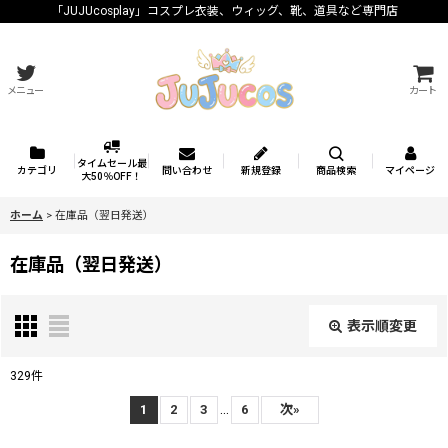
「JUJUcosplay」コスプレ衣装、ウィッグ、靴、道具など専門店
メニュー
カート
タイムセール最
カテゴリ
問い合わせ
新規登録
商品検索
マイページ
大50％OFF！
ホーム
>
在庫品（翌日発送）
在庫品（翌日発送）
表示順変更
閉じる
329
件
表示数
:
...
1
2
3
6
次
»