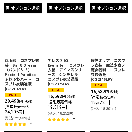
オプション選択
オプション選択
オプション選択
丸山彩 コスプレ衣
デレステ10th
佐伯ミリア コスプ
装 BanG Dream!
Everafter コスプレ
レ衣装 魔法少女ノ
（バンドリ！）
衣装 アイマスシリ
魔女裁判 コスプレ
Pastel＊Palettes
ーズ シンデレラ
衣装通販
ふわふわハート コ
コスプレ衣装通販
[
CG2115LRY
]
スプレ衣装通販
[
CG2075LRY
]
[
CG2102LRY
]
16,637
円
(税別)
16,592
円
(税別)
[
通常販売価格
:
20,490
円
(税別)
[
通常販売価格
:
19,572
]
円
[
通常販売価格
:
19,519
]
円
(
税込
:
18,301
)
円
24,105
]
円
(
税込
:
18,252
)
円
(
税込
:
22,539
)
円
1
件
1
件