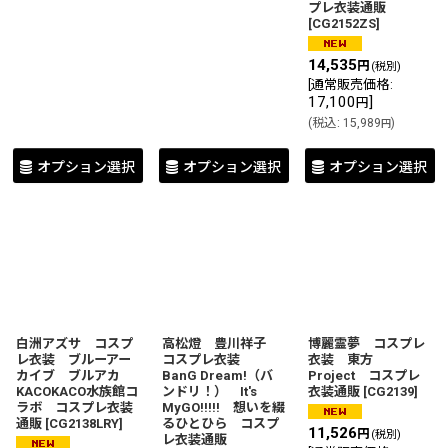
プレ衣装通販
[
CG2152ZS
]
14,535
円
(税別)
[
通常販売価格
:
17,100
]
円
(
税込
:
15,989
)
円
オプション選択
オプション選択
オプション選択
白洲アズサ コスプ
高松燈 豊川祥子
博麗霊夢 コスプレ
レ衣装 ブルーアー
コスプレ衣装
衣装 東方
カイブ ブルアカ
BanG Dream!（バ
Project コスプレ
KACOKACO水族館コ
ンドリ！） It's
衣装通販
[
CG2139
]
ラボ コスプレ衣装
MyGO!!!!! 想いを綴
通販
[
CG2138LRY
]
るひとひら コスプ
11,526
円
(税別)
レ衣装通販