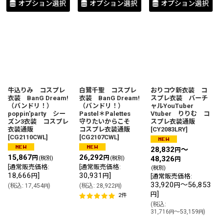
オプション選択
オプション選択
オプション選択
牛込りみ コスプレ
白鷺千聖 コスプレ
おりコウ新衣装 コ
衣装 BanG Dream!
衣装 BanG Dream!
スプレ衣装 バーチ
（バンドリ！）
（バンドリ！）
ャルYouTuber
poppin'party シー
Pastel＊Palettes
Vtuber りりむ コ
ズン3衣装 コスプレ
守りたいからこそ
スプレ衣装通販
衣装通販
コスプレ衣装通販
[
CY2083LRY
]
[
CG2110CWL
]
[
CG2107CWL
]
28,832
～
円
15,867
26,292
円
円
48,326
(税別)
(税別)
円
[
通常販売価格
:
[
通常販売価格
:
(税別)
18,666
]
30,931
]
円
円
[
通常販売価格
:
33,920
～56,853
円
(
税込
:
17,454
)
(
税込
:
28,922
)
円
円
]
円
2
件
(
税込
:
31,716
～53,159
)
円
円