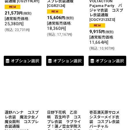
装通販
[
CG2119LRY
]
スプレ衣装通販
VOLTACTION
[
CGR2124
]
Pajama Party パ
ジャマ衣装 コスプ
21,573
円
(税別)
レ衣装通販
15,606
円
(税別)
[
通常販売価格
:
[
CGCY2123ZS
]
25,380
]
[
通常販売価格
:
円
18,360
]
円
(
税込
:
23,731
)
円
9,915
円
(税別)
(
税込
:
17,167
)
円
[
通常販売価格
:
11,664
]
円
(
税込
:
10,907
)
円
オプション選択
オプション選択
オプション選択
遠野ハンナ コスプ
日野下花帆 乙宗
壱百満天原サロメ
レ衣装 魔法少女ノ
梢 百生吟子 コス
シスターメイド衣
魔女裁判 コスプレ
プレ衣装 ラブライ
装 コスプレ衣装
衣装通販
ブ！蓮ノ空女学院ス
バーチャル