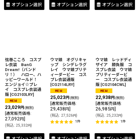
オプション選択
オプション選択
オプション選択
弦巻こころ コスプ
ウマ娘 オグリキャ
ウマ娘 レッドディ
レ衣装 BanG
ップ シンデレラグ
ザイア 勝負服 コ
Dream!（バンド
レイ ウマ娘プリテ
スプレ衣装 ウマ娘
リ！） ハロー、ハ
ィーダービー コス
プリティーダービ
ッピーワールド！
プレ衣装通販
ー コスプレ衣装通
エンジョイ☆プレ
[
CG2114LRY
]
販
[
CG2104CWL
]
イ コスプレ衣装通
販
[
CG2103LRY
]
25,023
22,938
円
円
(税別)
(税別)
[
通常販売価格
:
[
通常販売価格
:
23,029
円
(税別)
29,438
]
26,985
]
円
円
[
通常販売価格
:
(
税込
:
27,526
)
(
税込
:
25,232
)
円
円
27,092
]
円
1
件
1
件
(
税込
:
25,332
)
円
オプション選択
オプション選択
オプション選択