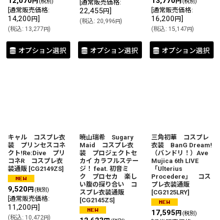
12,070
13,770
円
円
(税別)
(税別)
[
通常販売価格
:
[
通常販売価格
:
22,455
]
[
通常販売価格
:
円
14,200
]
16,200
]
円
円
(
税込
:
20,996
)
円
(
税込
:
13,277
)
(
税込
:
15,147
)
円
円
オプション選択
オプション選択
オプション選択
キャル コスプレ衣
暁山瑞希 Sugary
三角初華 コスプレ
装 プリンセスコネ
Maid コスプレ衣
衣装 BanG Dream!
クト!Re:Dive プリ
装 プロジェクトセ
（バンドリ！）Ave
コネR コスプレ衣
カイ カラフルステー
Mujica 6th LIVE
装通販
[
CG2149ZS
]
ジ！ feat. 初音ミ
「Ulterius
ク プロセカ 楽し
Procedere」 コス
い腹の探り合い コ
プレ衣装通販
9,520
円
(税別)
スプレ衣装通販
[
CG2125LRY
]
[
通常販売価格
:
[
CG2145ZS
]
11,200
]
円
17,595
円
(税別)
(
税込
:
10,472
)
円