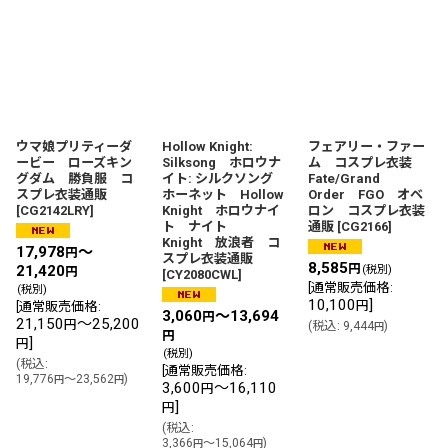
並び順
:
絞り込む
ウマ娘プリティーダ
Hollow Knight:
フェアリー・ファー
ービー ローズキン
Silksong ホロウナ
ム コスプレ衣装
グダム 勝負服 コ
イト: シルクソング
Fate/Grand
スプレ衣装通販
ホーネット Hollow
Order FGO オベ
[
CG2142LRY
]
Knight ホロウナイ
ロン コスプレ衣装
ト ナイト
通販
[
CG2166
]
Knight 放浪者 コ
17,978
～
円
スプレ衣装通販
8,585
円
21,420
(税別)
円
[
CY2080CWL
]
[
通常販売価格
:
(税別)
10,100
]
円
[
通常販売価格
:
3,060
～13,694
円
21,150
～25,200
円
(
税込
:
9,444
)
円
円
]
円
(税別)
(
税込
:
[
通常販売価格
:
19,776
～23,562
)
円
円
3,600
～16,110
円
]
円
(
税込
:
3,366
～15,064
)
円
円