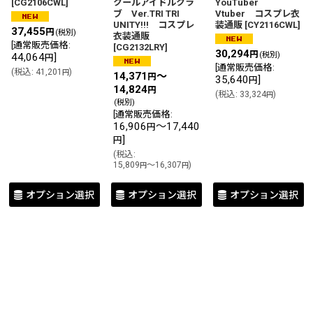
[
CG2106CWL
]
クールアイドルクラ
YouTuber
ブ Ver.TRI TRI
Vtuber コスプレ衣
UNITY!!! コスプレ
装通販
[
CY2116CWL
]
37,455
円
(税別)
衣装通販
[
通常販売価格
:
[
CG2132LRY
]
30,294
円
(税別)
44,064
]
円
[
通常販売価格
:
(
税込
:
41,201
)
円
14,371
～
円
35,640
]
円
14,824
円
(
税込
:
33,324
)
円
(税別)
[
通常販売価格
:
16,906
～17,440
円
]
円
(
税込
:
15,809
～16,307
)
円
円
オプション選択
オプション選択
オプション選択