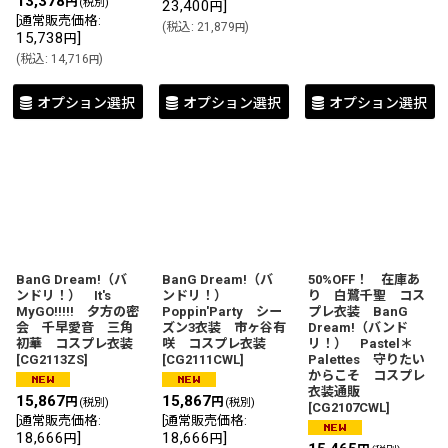
13,378
円
(税別)
23,400
]
円
[
通常販売価格
:
(
税込
:
21,879
)
円
15,738
]
円
(
税込
:
14,716
)
円
オプション選択
オプション選択
オプション選択
BanG Dream!（バ
BanG Dream!（バ
50%OFF！ 在庫あ
ンドリ！） It's
ンドリ！）
り 白鷺千聖 コス
MyGO!!!!! 夕方の密
Poppin'Party シー
プレ衣装 BanG
会 千早愛音 三角
ズン3衣装 市ヶ谷有
Dream!（バンド
初華 コスプレ衣装
咲 コスプレ衣装
リ！） Pastel＊
[
CG2113ZS
]
[
CG2111CWL
]
Palettes 守りたい
からこそ コスプレ
衣装通販
15,867
15,867
円
円
(税別)
(税別)
[
CG2107CWL
]
[
通常販売価格
:
[
通常販売価格
:
18,666
]
18,666
]
円
円