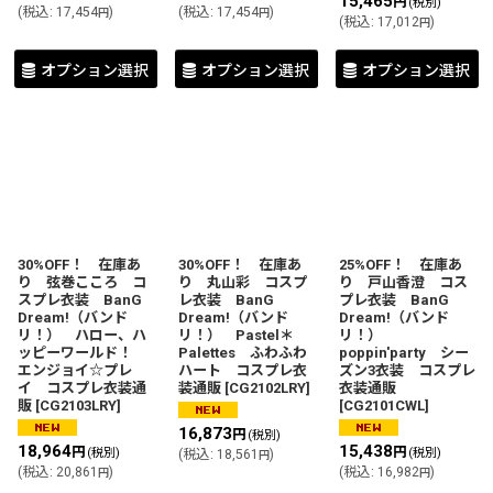
15,465
円
(税別)
(
税込
:
17,454
)
(
税込
:
17,454
)
円
円
(
税込
:
17,012
)
円
オプション選択
オプション選択
オプション選択
30%OFF！ 在庫あ
30%OFF！ 在庫あ
25%OFF！ 在庫あ
り 弦巻こころ コ
り 丸山彩 コスプ
り 戸山香澄 コス
スプレ衣装 BanG
レ衣装 BanG
プレ衣装 BanG
Dream!（バンド
Dream!（バンド
Dream!（バンド
リ！） ハロー、ハ
リ！） Pastel＊
リ！）
ッピーワールド！
Palettes ふわふわ
poppin'party シー
エンジョイ☆プレ
ハート コスプレ衣
ズン3衣装 コスプレ
イ コスプレ衣装通
装通販
[
CG2102LRY
]
衣装通販
販
[
CG2103LRY
]
[
CG2101CWL
]
16,873
円
(税別)
18,964
15,438
円
円
(税別)
(税別)
(
税込
:
18,561
)
円
(
税込
:
20,861
)
(
税込
:
16,982
)
円
円