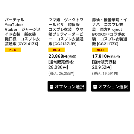
バーチャル
ウマ娘 ヴィクトワ
鈴仙・優曇華院・イ
YouTuber
ールピサ 勝負服
ナバ コスプレ衣
Vtuber ジャージメ
コスプレ衣装 ウマ
装 東方Project
イド衣装 新衣装
娘プリティーダービ
BOOKOFFコラボ衣
樋口楓 コスプレ衣
ー コスプレ衣装通
装 コスプレ衣装通
装通販
[
CY2141ZS
]
販
[
CG2137LRY
]
販
[
CG2117ZS
]
23,868
17,810
円
円
(税別)
(税別)
[
通常販売価格
:
[
通常販売価格
:
28,080
]
20,952
]
円
円
(
税込
:
26,255
)
(
税込
:
19,591
)
円
円
オプション選択
オプション選択