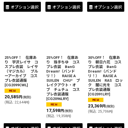
オプション選択
オプション選択
オプション選択
25%OFF！ 在庫あ
25%OFF！ 在庫あ
30%OFF！ 在庫あ
り 宇沢レイサ コ
り 珠手ちゆ コス
り 朝日六花 コス
スプレ衣装 レイサ
プレ衣装 BanG
プレ衣装 BanG
（マジカル） ブル
Dream!（バンド
Dream!（バンド
ーアーカイブ コス
リ！） RAISE A
リ！） RAISE A
プレ衣装通販
SUILEN CHU² ブ
SUILEN RAS ロッ
[
CG2099CWL
]
レイクアウト・オ
ク 闇に光を コス
ブ チュチュ コス
プレ衣装通販
プレ衣装通販
[
CG2091LRY
]
20,585
円
(税別)
[
CG2096LRY
]
(
税込
:
22,644
)
円
23,369
円
(税別)
17,598
円
(税別)
(
税込
:
25,706
)
円
(
税込
:
19,358
)
円