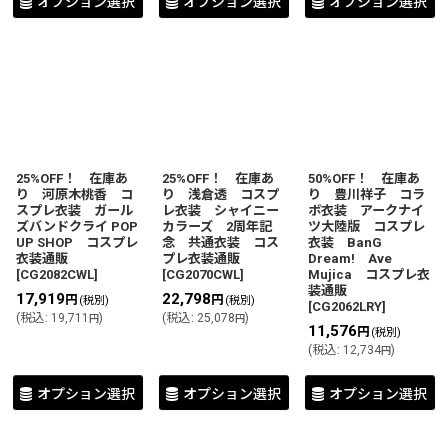
オプション選択
オプション選択
オプション選択
25%OFF！ 在庫あ
25%OFF！ 在庫あ
50%OFF！ 在庫あ
り 河原木桃香 コ
り 浅倉透 コスプ
り 豊川祥子 コラ
スプレ衣装 ガール
レ衣装 シャイニー
ボ衣装 アークナイ
ズバンドクライ POP
カラーズ 2周年記
ツ大陸版 コスプレ
UP SHOP コスプレ
念 共通衣装 コス
衣装 BanG
衣装通販
プレ衣装通販
Dream! Ave
[
CG2082CWL
]
[
CG2070CWL
]
Mujica コスプレ衣
装通販
17,919
22,798
円
円
(税別)
(税別)
[
CG2062LRY
]
(
税込
:
19,711
)
(
税込
:
25,078
)
円
円
11,576
円
(税別)
(
税込
:
12,734
)
円
オプション選択
オプション選択
オプション選択