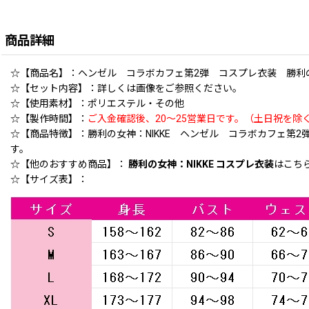
商品詳細
☆【商品名】：ヘンゼル コラボカフェ第2弾 コスプレ衣装 勝利の女神：
☆【セット内容】：詳しくは画像をご参照ください。
☆【使用素材】：ポリエステル・その他
☆【製作時間】：
ご入金確認後、20〜25営業日です。（土日祝を除
☆【商品特徴】：勝利の女神：NIKKE ヘンゼル コラボカフェ
す。
☆【他のおすすめ商品】：
勝利の女神：NIKKE コスプレ衣装
はこち
☆【サイズ表】：