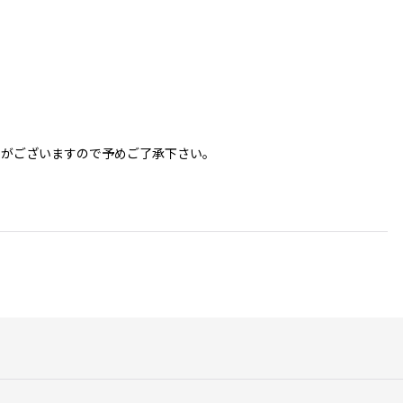
更がございますので予めご了承下さい。