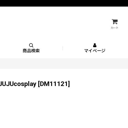
カート
商品検索
マイページ
cosplay
[
DM11121
]