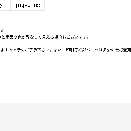
ます。
色と商品の色が異なって見える場合もございます。
いますので予めご了承下さい。また、印刷等細部パーツは多少の仕様変