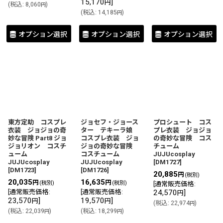
15,170
]
円
(
税込
:
8,060
)
円
(
税込
:
14,185
)
円
オプション選択
オプション選択
オプション選択
東方定助 コスプレ
ジョセフ・ジョース
プロシュート コス
衣装 ジョジョの奇
ター テキーラ娘
プレ衣装 ジョジョ
妙な冒険 Part8 ジョ
コスプレ衣装 ジョ
の奇妙な冒険 コス
ジョリオン コスチ
ジョの奇妙な冒険
チューム
ューム
コスチューム
JUJUcosplay
JUJUcosplay
JUJUcosplay
[
DM1727
]
[
DM1723
]
[
DM1726
]
20,885
円
(税別)
20,035
16,635
円
円
(税別)
(税別)
[
通常販売価格
:
[
通常販売価格
:
[
通常販売価格
:
24,570
]
円
23,570
]
19,570
]
円
円
(
税込
:
22,974
)
円
(
税込
:
22,039
)
(
税込
:
18,299
)
円
円