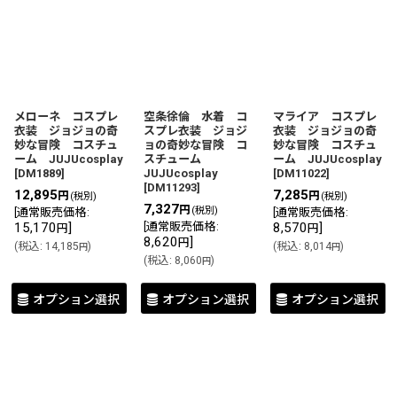
メローネ コスプレ
空条徐倫 水着 コ
マライア コスプレ
衣装 ジョジョの奇
スプレ衣装 ジョジ
衣装 ジョジョの奇
妙な冒険 コスチュ
ョの奇妙な冒険 コ
妙な冒険 コスチュ
ーム JUJUcosplay
スチューム
ーム JUJUcosplay
[
DM1889
]
JUJUcosplay
[
DM11022
]
[
DM11293
]
12,895
7,285
円
円
(税別)
(税別)
7,327
円
(税別)
[
通常販売価格
:
[
通常販売価格
:
15,170
]
[
通常販売価格
:
8,570
]
円
円
8,620
]
円
(
税込
:
14,185
)
(
税込
:
8,014
)
円
円
(
税込
:
8,060
)
円
オプション選択
オプション選択
オプション選択