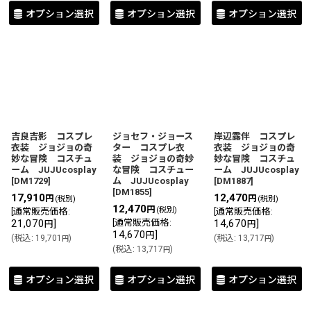
オプション選択
オプション選択
オプション選択
吉良吉影 コスプレ
ジョセフ・ジョース
岸辺露伴 コスプレ
衣装 ジョジョの奇
ター コスプレ衣
衣装 ジョジョの奇
妙な冒険 コスチュ
装 ジョジョの奇妙
妙な冒険 コスチュ
ーム JUJUcosplay
な冒険 コスチュー
ーム JUJUcosplay
[
DM1729
]
ム JUJUcosplay
[
DM1887
]
[
DM1855
]
17,910
12,470
円
円
(税別)
(税別)
12,470
円
(税別)
[
通常販売価格
:
[
通常販売価格
:
21,070
]
[
通常販売価格
:
14,670
]
円
円
14,670
]
円
(
税込
:
19,701
)
(
税込
:
13,717
)
円
円
(
税込
:
13,717
)
円
オプション選択
オプション選択
オプション選択