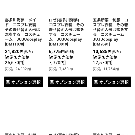
喜多川海夢 メイ
ロゼ(喜多川海夢)
五条新菜 制服 コ
ド コスプレ衣装
コスプレ衣装 その
スプレ衣装 その着
その着せ替え人形は
着せ替え人形は恋を
せ替え人形は恋をす
恋をする コスチュ
する コスチュー
る コスチューム
ーム JUJUcosplay
ム JUJUcosplay
JUJUcosplay
[
DM11070
]
[
DM10019
]
[
DM9591
]
21,820
6,775
10,685
円
円
円
(税別)
(税別)
(税別)
[
通常販売価格
:
[
通常販売価格
:
[
通常販売価格
:
25,670
]
7,970
]
12,570
]
円
円
円
(
税込
:
24,002
)
(
税込
:
7,453
)
(
税込
:
11,754
)
円
円
円
オプション選択
オプション選択
オプション選択