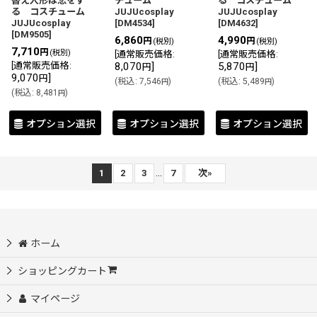
替え人形は恋をす
チューム
る コスチューム
る コスチューム
JUJUcosplay
JUJUcosplay
JUJUcosplay
[
DM4534
]
[
DM4632
]
[
DM9505
]
6,860
4,990
円
円
(税別)
(税別)
7,710
円
(税別)
[
通常販売価格
:
[
通常販売価格
:
[
通常販売価格
:
8,070
]
5,870
]
円
円
9,070
]
円
(
税込
:
7,546
)
(
税込
:
5,489
)
円
円
(
税込
:
8,481
)
円
オプション選択
オプション選択
オプション選択
...
1
2
3
7
次
»
ホーム
ショッピングカート
マイページ