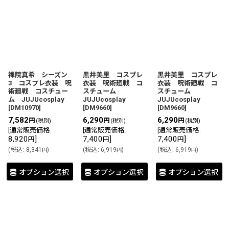
表示数
:
並び順
:
禅院真希 シーズン
黒井美里 コスプレ
黒井美里 コスプレ
3 コスプレ衣装 呪
衣装 呪術廻戦 コ
衣装 呪術廻戦 コ
絞り込む
術廻戦 コスチュー
スチューム
スチューム
ム JUJUcosplay
JUJUcosplay
JUJUcosplay
[
DM10970
]
[
DM9660
]
[
DM9660
]
7,582
6,290
6,290
円
円
円
(税別)
(税別)
(税別)
[
通常販売価格
:
[
通常販売価格
:
[
通常販売価格
:
8,920
]
7,400
]
7,400
]
円
円
円
(
税込
:
8,341
)
(
税込
:
6,919
)
(
税込
:
6,919
)
円
円
円
オプション選択
オプション選択
オプション選択