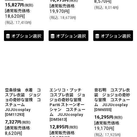
16,975
円
8,570
]
(税別)
円
15,827
円
(税別)
[
通常販売価格
:
(
税込
:
8,014
)
円
[
通常販売価格
:
19,970
]
円
18,620
]
円
(
税込
:
18,673
)
円
(
税込
:
17,410
)
円
オプション選択
オプション選択
オプション選択
空条徐倫 水着 コ
エンリコ・プッチ
音石明 コスプレ衣
スプレ衣装 ジョジ
コスプレ衣装 ジョ
装 ジョジョの奇妙
ョの奇妙な冒険 コ
ジョの奇妙な冒険
な冒険 コスチュー
スチューム
Part6 ストーンオー
ム JUJUcosplay
JUJUcosplay
シャン コスチュー
[
DM6555
]
[
DM11293
]
ム JUJUcosplay
16,295
円
(税別)
[
DM5613
]
7,327
円
(税別)
[
通常販売価格
:
12,895
円
(税別)
[
通常販売価格
:
19,170
]
円
8,620
]
[
通常販売価格
:
円
(
税込
:
17,925
)
円