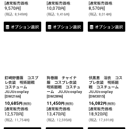
[
通常販売価格
:
[
通常販売価格
:
[
通常販売価格
:
9,570
]
10,070
]
8,570
]
円
円
円
(
税込
:
8,949
)
(
税込
:
9,416
)
(
税込
:
8,014
)
円
円
円
オプション選択
オプション選択
オプション選択
釘崎野薔薇 コスプ
狗巻棘 チャイナ
伏黒恵 浴衣 コス
レ衣装 呪術廻戦
服 コスプレ衣装
プレ衣装 呪術廻
コスチューム
呪術廻戦 コスチュ
戦 コスチューム
JUJUcosplay
ーム JUJUcosplay
JUJUcosplay
[
DM2166
]
[
DM2896
]
[
DM3015
]
10,685
11,450
16,082
円
円
円
(税別)
(税別)
(税別)
[
通常販売価格
:
[
通常販売価格
:
[
通常販売価格
:
12,570
]
13,470
]
18,920
]
円
円
円
(
税込
:
11,754
)
(
税込
:
12,595
)
(
税込
:
17,691
)
円
円
円