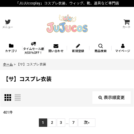
「JUJUcosplay」コスプレ衣装、ウィッグ、靴、道具など専門店
メニュー
カート
タイムセール最
カテゴリ
問い合わせ
新規登録
商品検索
マイページ
大50％OFF！
ホーム
>
【サ】コスプレ衣装
【サ】コスプレ衣装
表示順変更
閉じる
401
件
サブカテゴリ
:
...
1
2
3
7
次
»