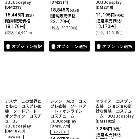
JUJUcosplay
[
DM2314
]
JUJUcosplay
[
DM2313
]
[
DM2318
]
18,845
円
(税別)
15,445
11,195
円
円
(税別)
(税別)
[
通常販売価格
:
[
通常販売価格
:
22,170
]
[
通常販売価格
:
円
18,170
]
13,170
]
円
円
(
税込
:
20,730
)
円
(
税込
:
16,990
)
(
税込
:
12,315
)
円
円
オプション選択
オプション選択
オプション選択
アスナ この世界と
シノン ALO コス
マライア コスプレ
ともに コスプレ衣
プレ衣装 ソードア
衣装 ジョジョの奇
装 ソードアート・
ート・オンライン
妙な冒険 コスチュ
オンライン コスチ
コスチューム
ーム JUJUcosplay
ューム
JUJUcosplay
[
DM11022
]
JUJUcosplay
[
DM10774
]
7,285
円
(税別)
[
DM10760
]
[
通常販売価格
: