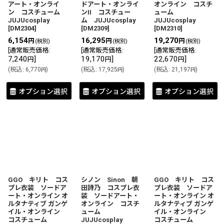
アート・オンライ
ドアート・オンライ
オンライン コスチ
ン コスチューム
ンII コスチュー
ューム
JUJUcosplay
ム JUJUcosplay
JUJUcosplay
[
DM2304
]
[
DM2309
]
[
DM2310
]
6,154
16,295
19,270
円
円
円
(税別)
(税別)
(税別)
[
通常販売価格
:
[
通常販売価格
:
[
通常販売価格
:
7,240
]
19,170
]
22,670
]
円
円
円
(
税込
:
6,770
)
(
税込
:
17,925
)
(
税込
:
21,197
)
円
円
円
オプション選択
オプション選択
オプション選択
GGO キリト コス
シノン Sinon 朝
GGO キリト コス
プレ衣装 ソードア
田詩乃 コスプレ衣
プレ衣装 ソードア
ート・オンライン オ
装 ソードアート・
ート・オンライン オ
ルタナティブ ガンゲ
オンライン コスチ
ルタナティブ ガンゲ
イル・オンライン
ューム
イル・オンライン
コスチューム
JUJUcosplay
コスチューム