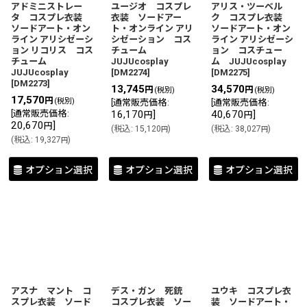
アドミニストレー
ユージオ コスプレ
アリス・ツーベル
タ コスプレ衣装
衣装 ソードアー
ク コスプレ衣装
ソードアート・オン
ト・オンライン アリ
ソードアート・オン
ライン アリシゼーシ
シゼーション コス
ライン アリシゼーシ
ョン リコリス コス
チューム
ョン コスチュー
チューム
JUJUcosplay
ム JUJUcosplay
JUJUcosplay
[
DM2274
]
[
DM2275
]
[
DM2273
]
13,745
34,570
円
円
(税別)
(税別)
17,570
円
(税別)
[
通常販売価格
:
[
通常販売価格
:
[
通常販売価格
:
16,170
]
40,670
]
円
円
20,670
]
円
(
税込
:
15,120
)
(
税込
:
38,027
)
円
円
(
税込
:
19,327
)
円
オプション選択
オプション選択
オプション選択
アスナ マント コ
デス・ガン 死銃
ユウキ コスプレ衣
スプレ衣装 ソード
コスプレ衣装 ソー
装 ソードアート・