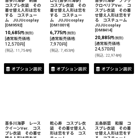
喜多川海夢 制服
ロゼ(喜多川海夢)
喜多川海夢 ブラッ
コスプレ衣装 その
コスプレ衣装 その
クロベリアVer. コ
着せ替え人形は恋を
着せ替え人形は恋を
スプレ衣装 その着
する コスチュー
する コスチュー
せ替え人形は恋をす
ム JUJUcosplay
ム JUJUcosplay
る コスチューム
[
DM9592
]
[
DM10019
]
JUJUcosplay
[
DM8414
]
10,685
6,775
円
円
(税別)
(税別)
20,885
円
(税別)
[
通常販売価格
:
[
通常販売価格
:
12,570
]
7,970
]
[
通常販売価格
:
円
円
24,570
]
円
(
税込
:
11,754
)
(
税込
:
7,453
)
円
円
(
税込
:
22,974
)
円
オプション選択
オプション選択
オプション選択
喜多川海夢 レース
乾心寿 コスプレ衣
五条新菜 和服 コ
クイーンVer. コス
装 その着せ替え人
スプレ衣装 その着
プレ衣装 その着せ
形は恋をする コス
せ替え人形は恋をす