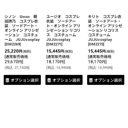
シノン Sinon 朝
ユージオ コスプレ
キリト コスプレ衣
田詩乃 コスプレ衣
衣装 ソードアー
装 ソードアート・
装 ソードアート・
ト・オンライン アリ
オンライン アリシゼ
オンライン アリシゼ
シゼーション リコリ
ーション リコリス
ーション コスチュ
ス コスチューム
コスチューム
ーム JUJUcosplay
JUJUcosplay
JUJUcosplay
[
DM2269
]
[
DM2271
]
[
DM2272
]
25,220
15,445
15,445
円
円
円
(税別)
(税別)
(税別)
[
通常販売価格
:
[
通常販売価格
:
[
通常販売価格
:
29,670
]
18,170
]
18,170
]
円
円
円
(
税込
:
27,742
)
(
税込
:
16,990
)
(
税込
:
16,990
)
円
円
円
オプション選択
オプション選択
オプション選択