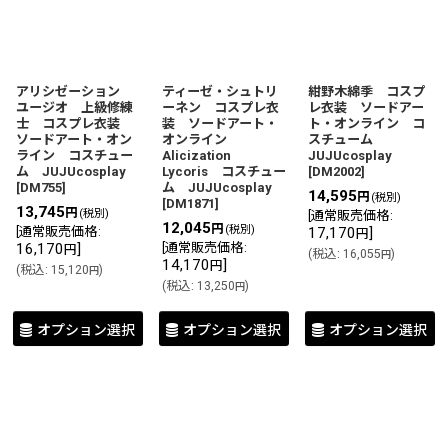
アリシゼーション
ティーゼ・シュトリ
紺野木綿季 コスプ
ユージオ 上級修練
ーネン コスプレ衣
レ衣装 ソードアー
士 コスプレ衣装
装 ソードアート・
ト・オンライン コ
ソードアート・オン
オンライン
スチューム
ライン コスチュー
Alicization
JUJUcosplay
ム JUJUcosplay
Lycoris コスチュー
[
DM2002
]
[
DM755
]
ム JUJUcosplay
14,595
円
(税別)
[
DM1871
]
13,745
円
(税別)
[
通常販売価格
:
12,045
円
(税別)
[
通常販売価格
:
17,170
]
円
16,170
]
[
通常販売価格
:
円
(
税込
:
16,055
)
円
14,170
]
円
(
税込
:
15,120
)
円
(
税込
:
13,250
)
円
オプション選択
オプション選択
オプション選択