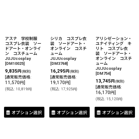
アスナ 学校制服
シリカ コスプレ衣
アリシゼーション・
コスプレ衣装 ソー
装 ソードアート・
ユナイティング キ
ドアート・オンライ
オンライン コスチ
リト コスプレ衣
ン コスチューム
ューム
装 ソードアート・
JUJUcosplay
JUJUcosplay
オンライン コスチ
[
DM10025
]
[
DM3768
]
ューム
JUJUcosplay
9,835
16,295
円
円
(税別)
(税別)
[
DM754
]
[
通常販売価格
:
[
通常販売価格
:
13,745
円
(税別)
11,570
]
19,170
]
円
円
[
通常販売価格
:
(
税込
:
10,819
)
(
税込
:
17,925
)
円
円
16,170
]
円
(
税込
:
15,120
)
円
オプション選択
オプション選択
オプション選択