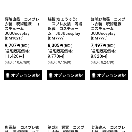
禪院直哉 コスプレ
脹相(ちょうそう)
釘崎野薔薇 コスプ
衣装 呪術廻戦 コ
コスプレ衣装 呪術
レ衣装 呪術廻戦
スチューム
廻戦 コスチュー
コスチューム
JUJUcosplay
ム JUJUcosplay
JUJUcosplay
[
DM10216
]
[
DM7779
]
[
DM7795
]
9,707
8,305
7,497
円
円
円
(税別)
(税別)
(税別)
[
通常販売価格
:
[
通常販売価格
:
[
通常販売価格
:
11,420
]
9,770
]
8,820
]
円
円
円
(
税込
:
10,678
)
(
税込
:
9,136
)
(
税込
:
8,247
)
円
円
円
オプション選択
オプション選択
オプション選択
狗巻棘 コスプレ衣
第2期 冥冥 コスプ
七海建人 コスプレ