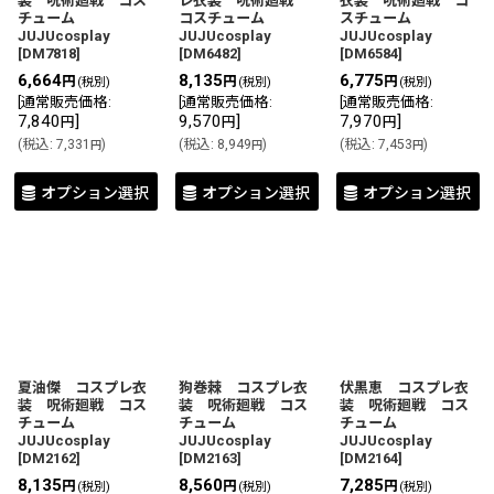
装 呪術廻戦 コス
レ衣装 呪術廻戦
衣装 呪術廻戦 コ
チューム
コスチューム
スチューム
JUJUcosplay
JUJUcosplay
JUJUcosplay
[
DM7818
]
[
DM6482
]
[
DM6584
]
6,664
8,135
6,775
円
円
円
(税別)
(税別)
(税別)
[
通常販売価格
:
[
通常販売価格
:
[
通常販売価格
:
7,840
]
9,570
]
7,970
]
円
円
円
(
税込
:
7,331
)
(
税込
:
8,949
)
(
税込
:
7,453
)
円
円
円
オプション選択
オプション選択
オプション選択
夏油傑 コスプレ衣
狗巻棘 コスプレ衣
伏黒恵 コスプレ衣
装 呪術廻戦 コス
装 呪術廻戦 コス
装 呪術廻戦 コス
チューム
チューム
チューム
JUJUcosplay
JUJUcosplay
JUJUcosplay
[
DM2162
]
[
DM2163
]
[
DM2164
]
8,135
8,560
7,285
円
円
円
(税別)
(税別)
(税別)