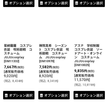
オプション選択
オプション選択
オプション選択
星綺羅羅 コスプレ
禅院真希 シーズン
アスナ 学校制服
衣装 呪術廻戦 コ
3 コスプレ衣装 呪
コスプレ衣装 ソー
スチューム
術廻戦 コスチュー
ドアート・オンライ
JUJUcosplay
ム JUJUcosplay
ン コスチューム
[
DM11332
]
[
DM10970
]
JUJUcosplay
[
DM10025
]
7,667
7,582
円
円
(税別)
(税別)
9,835
円
(税別)
[
通常販売価格
:
[
通常販売価格
:
9,020
]
8,920
]
[
通常販売価格
:
円
円
11,570
]
円
(
税込
:
8,434
)
(
税込
:
8,341
)
円
円
(
税込
:
10,819
)
円
オプション選択
オプション選択
オプション選択