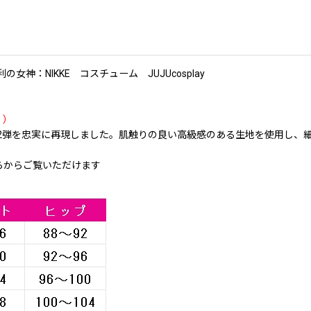
：NIKKE コスチューム JUJUcosplay
く）
ェ第2弾を忠実に再現しました。肌触りの良い高級感のある生地を使用し
らからご覧いただけます