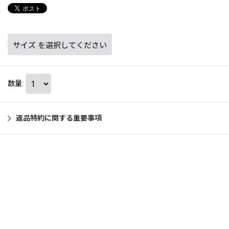
サイズ
を選択してください
数量
:
返品特約に関する重要事項