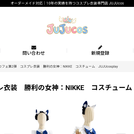
オーダーメイド対応｜10年の実績を持つコスプレ衣装専門店 JUJUcos
問い合わせ
新規登録
ェ第2弾 コスプレ衣装 勝利の女神：NIKKE コスチューム JUJUcosplay
 勝利の女神：NIKKE コスチューム JUJ