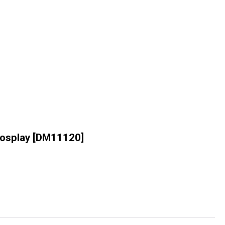
play
[
DM11120
]