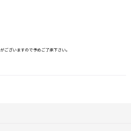
更がございますので予めご了承下さい。