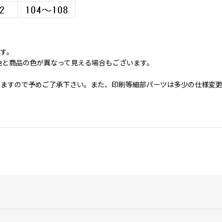
ます。
色と商品の色が異なって見える場合もございます。
いますので予めご了承下さい。また、印刷等細部パーツは多少の仕様変