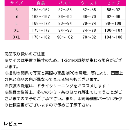
商品取り扱いのご注意：
※サイズは平置き採寸のため、1-3cmの誤差が生じる場合がござ
います。
※撮影の関係で写真と実際の商品はPCの環境、等により、画面上
の色と商品の色が異なって見える場合もございます。
※衣装の洗濯は、ドライクリーニングをおススメします！
※製品の性質上、多少のシミ・糸のほつれ等出てしまうことがご
ざいますので予めご了承下さい。また、印刷等細部パーツは多少
の仕様変更がございますので予めご了承下さい。
レビュー