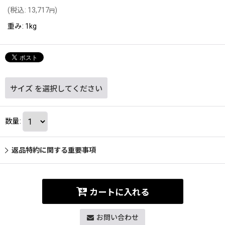
(
税込
:
13,717
)
円
重み
:
1kg
サイズ
を選択してください
数量
:
返品特約に関する重要事項
カートに入れる
お問い合わせ