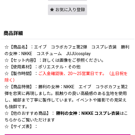
お気に入り登録
商品詳細
☆【商品名】：エイブ コラボカフェ第2弾 コスプレ衣装 勝利
の女神：NIKKE コスチューム JUJUcosplay
☆【セット内容】：詳しくは画像をご参照ください。
☆【使用素材】：ポリエステル・その他
☆【製作時間】：
ご入金確認後、20〜25営業日です。（土日祝を
除く）
☆【商品特徴】：勝利の女神：NIKKE エイブ コラボカフェ第2
弾を忠実に再現しました。肌触りの良い高級感のある生地を使用
し、細部まで丁寧に製作しています。イベントや撮影での見栄え
も抜群です。
☆【他のおすすめ商品】：
勝利の女神：NIKKE コスプレ衣装
はこ
ちらからご覧いただけます
☆【サイズ表】：