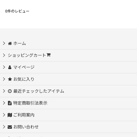
0
件のレビュー
ホーム
ショッピングカート
マイページ
お気に入り
最近チェックしたアイテム
特定商取引法表示
ご利用案内
お問い合わせ