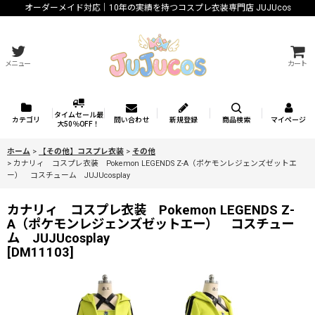
オーダーメイド対応｜10年の実績を持つコスプレ衣装専門店 JUJUcos
メニュー
カート
タイムセール最
カテゴリ
問い合わせ
新規登録
商品検索
マイページ
大50％OFF！
ホーム
>
【その他】コスプレ衣装
>
その他
>
カナリィ コスプレ衣装 Pokemon LEGENDS Z-A（ポケモンレジェンズゼットエ
ー） コスチューム JUJUcosplay
カナリィ コスプレ衣装 Pokemon LEGENDS Z-
A（ポケモンレジェンズゼットエー） コスチュー
ム JUJUcosplay
[
DM11103
]