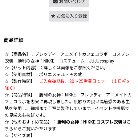
お問い合わせ
お気に入り登録
商品詳細
☆【商品名】：ブレッディ アニメイトカフェコラボ コスプレ
衣装 勝利の女神：NIKKE コスチューム JUJUcosplay
☆【セット内容】：詳しくは画像をご参照ください。
☆【使用素材】：ポリエステル・その他
☆【製作時間】：
ご入金確認後、20〜25営業日です。（土日祝を
除く）
☆【商品特徴】：勝利の女神：NIKKE ブレッディ アニメイトカ
フェコラボを忠実に再現しました。肌触りの良い高級感のある生
地を使用し、細部まで丁寧に製作しています。イベントや撮影で
の見栄えも抜群です。
☆【他のおすすめ商品】：
勝利の女神：NIKKE コスプレ衣装
はこ
ちらからご覧いただけます
☆【サイズ表】：