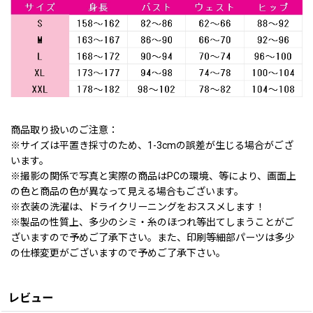
商品取り扱いのご注意：
※サイズは平置き採寸のため、1-3cmの誤差が生じる場合がござ
います。
※撮影の関係で写真と実際の商品はPCの環境、等により、画面上
の色と商品の色が異なって見える場合もございます。
※衣装の洗濯は、ドライクリーニングをおススメします！
※製品の性質上、多少のシミ・糸のほつれ等出てしまうことがご
ざいますので予めご了承下さい。また、印刷等細部パーツは多少
の仕様変更がございますので予めご了承下さい。
レビュー