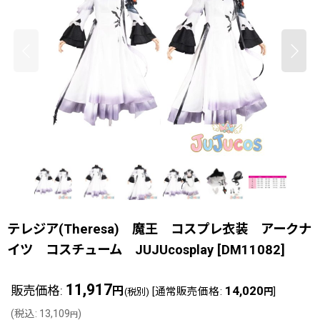
テレジア(Theresa) 魔王 コスプレ衣装 アークナ
イツ コスチューム JUJUcosplay
[
DM11082
]
11,917
販売価格
:
14,020
円
[
通常販売価格
:
]
(税別)
円
(
税込
:
13,109
)
円