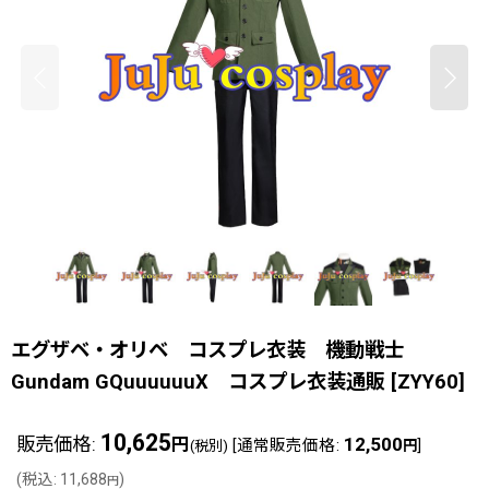
エグザベ・オリベ コスプレ衣装 機動戦士
Gundam GQuuuuuuX コスプレ衣装通販
[
ZYY60
]
10,625
販売価格
:
12,500
円
[
通常販売価格
:
]
(税別)
円
(
税込
:
11,688
)
円