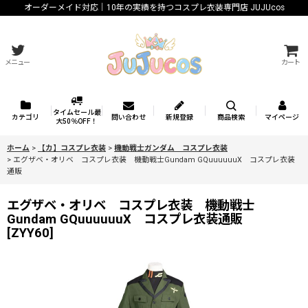
オーダーメイド対応｜10年の実績を持つコスプレ衣装専門店 JUJUcos
メニュー
カート
タイムセール最
カテゴリ
問い合わせ
新規登録
商品検索
マイページ
大50％OFF！
ホーム
>
【カ】コスプレ衣装
>
機動戦士ガンダム コスプレ衣装
>
エグザベ・オリベ コスプレ衣装 機動戦士Gundam GQuuuuuuX コスプレ衣装
通販
エグザベ・オリベ コスプレ衣装 機動戦士
Gundam GQuuuuuuX コスプレ衣装通販
[
ZYY60
]