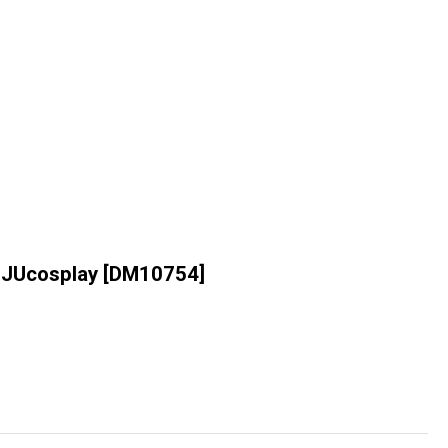
cosplay
[
DM10754
]