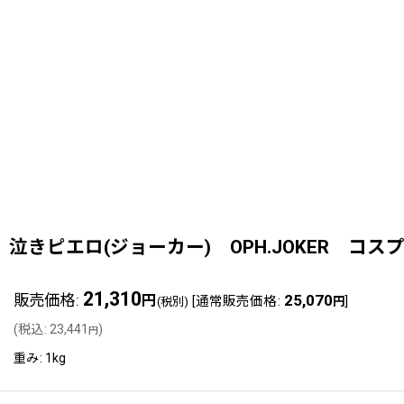
泣きピエロ(ジョーカー) OPH.JOKER コスプレ衣
21,310
販売価格
:
25,070
円
[
通常販売価格
:
]
(税別)
円
(
税込
:
23,441
)
円
重み
:
1kg