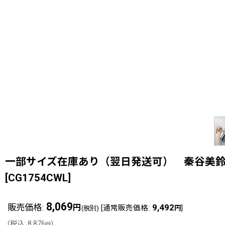
一部サイズ在庫あり（翌日発送可） 秦谷美
[
CG1754CWL
]
8,069
販売価格
:
9,492
円
[
通常販売価格
:
]
(税別)
円
(
税込
:
8,876
)
円