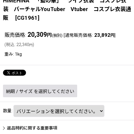
HIMEHINA 「藍の華」 ライブ衣装 コスプレ衣
装 バーチャルYouTuber Vtuber コスプレ衣装通
販
[
CG1961
]
20,309
販売価格
:
23,892
円
[
通常販売価格
:
]
(税別)
円
(
税込
:
22,340
)
円
重み
:
1kg
納期
/
サイズ
を選択してください
数量
:
返品特約に関する重要事項