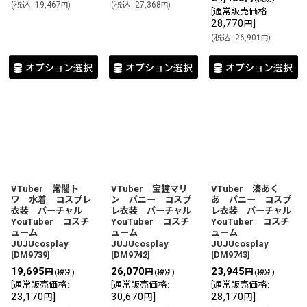
(
税込
:
19,467
)
(
税込
:
27,368
)
円
円
[
通常販売価格
:
28,770
]
円
(
税込
:
26,901
)
円
オプション選択
オプション選択
オプション選択
VTuber 常闇ト
VTuber 宝鐘マリ
VTuber 湊あく
ワ 水着 コスプレ
ン バニー コスプ
あ バニー コスプ
衣装 バーチャル
レ衣装 バーチャル
レ衣装 バーチャル
YouTuber コスチ
YouTuber コスチ
YouTuber コスチ
ューム
ューム
ューム
JUJUcosplay
JUJUcosplay
JUJUcosplay
[
DM9739
]
[
DM9742
]
[
DM9743
]
19,695
26,070
23,945
円
円
円
(税別)
(税別)
(税別)
[
通常販売価格
:
[
通常販売価格
:
[
通常販売価格
:
23,170
]
30,670
]
28,170
]
円
円
円