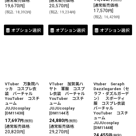
[
通常販売価格
:
[
通常販売価格
:
19,670
]
20,570
]
[
通常販売価格
:
円
円
17,570
]
円
(
税込
:
18,392
)
(
税込
:
19,234
)
円
円
(
税込
:
16,429
)
円
オプション選択
オプション選択
オプション選択
VTuber 万象院ハ
VTuber 加賀美ハ
Vtuber Seraph
ッカ コスプレ衣
ヤト 軍服 コスプ
Dazzlegarden（セ
装 バーチャル
レ衣装 バーチャル
ラフ・ダズルガーデ
YouTuber コスチ
YouTuber コスチ
ン） スポーティ
ューム
ューム
服 コスプレ衣装
JUJUcosplay
JUJUcosplay
バーチャル
[
DM11430
]
[
DM11447
]
YouTuber コスチ
ューム
17,697
24,880
円
円
(税別)
(税別)
JUJUcosplay
[
通常販売価格
:
[
通常販売価格
:
[
DM11448
]
20,820
]
29,270
]
円
円
24,455
円
(税別)