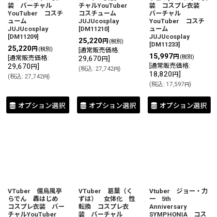
装 バーチャル
チャルYouTuber
装 コスプレ衣装
YouTuber コスチ
コスチューム
バーチャル
ューム
JUJUcosplay
YouTuber コスチ
JUJUcosplay
[
DM11210
]
ューム
[
DM11209
]
JUJUcosplay
25,220
円
(税別)
[
DM11233
]
25,220
円
(税別)
[
通常販売価格
:
15,997
円
(税別)
[
通常販売価格
:
29,670
]
円
29,670
]
[
通常販売価格
:
円
(
税込
:
27,742
)
円
18,820
]
円
(
税込
:
27,742
)
円
(
税込
:
17,597
)
円
オプション選択
オプション選択
オプション選択
VTuber 儒烏風亭
VTuber 葛葉（く
Vtuber ジョー・力
らでん 轟はじめ
ずは） 女体化 性
一 5th
コスプレ衣装 バー
転換 コスプレ衣
Anniversary
チャルYouTuber
装 バーチャル
SYMPHONIA コス