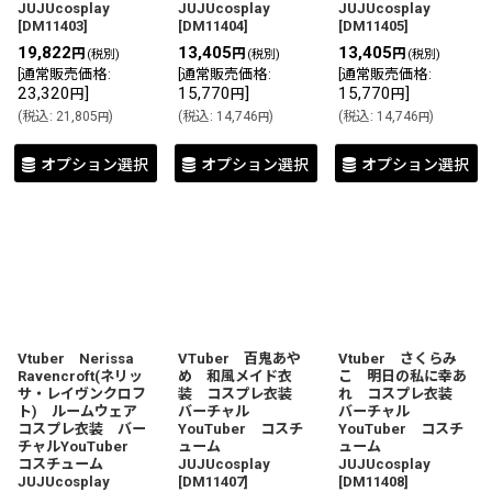
JUJUcosplay
JUJUcosplay
JUJUcosplay
[
DM11403
]
[
DM11404
]
[
DM11405
]
19,822
13,405
13,405
円
円
円
(税別)
(税別)
(税別)
[
通常販売価格
:
[
通常販売価格
:
[
通常販売価格
:
23,320
]
15,770
]
15,770
]
円
円
円
(
税込
:
21,805
)
(
税込
:
14,746
)
(
税込
:
14,746
)
円
円
円
オプション選択
オプション選択
オプション選択
Vtuber Nerissa
VTuber 百鬼あや
Vtuber さくらみ
Ravencroft(ネリッ
め 和風メイド衣
こ 明日の私に幸あ
サ・レイヴンクロフ
装 コスプレ衣装
れ コスプレ衣装
ト) ルームウェア
バーチャル
バーチャル
コスプレ衣装 バー
YouTuber コスチ
YouTuber コスチ
チャルYouTuber
ューム
ューム
コスチューム
JUJUcosplay
JUJUcosplay
JUJUcosplay
[
DM11407
]
[
DM11408
]