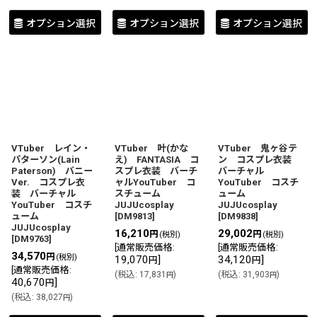
オプション選択
オプション選択
オプション選択
VTuber レイン・
VTuber 叶(かな
VTuber 鬼ヶ谷テ
パターソン(Lain
え) FANTASIA コ
ン コスプレ衣装
Paterson) バニー
スプレ衣装 バーチ
バーチャル
Ver. コスプレ衣
ャルYouTuber コ
YouTuber コスチ
装 バーチャル
スチューム
ューム
YouTuber コスチ
JUJUcosplay
JUJUcosplay
ューム
[
DM9813
]
[
DM9838
]
JUJUcosplay
16,210
29,002
円
円
(税別)
(税別)
[
DM9763
]
[
通常販売価格
:
[
通常販売価格
:
34,570
円
(税別)
19,070
]
34,120
]
円
円
[
通常販売価格
:
(
税込
:
17,831
)
(
税込
:
31,903
)
円
円
40,670
]
円
(
税込
:
38,027
)
円