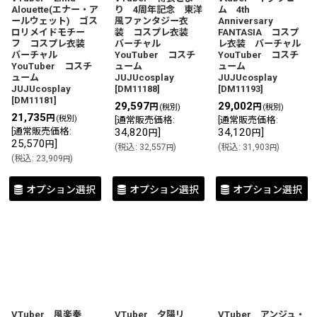
Alouette(エナー・ア
り 4周年記念 東洋
ム 4th
ールウェット) ゴス
風ファンタジー衣
Anniversary
ロリメイドモチー
装 コスプレ衣装
FANTASIA コスプ
フ コスプレ衣装
バーチャル
レ衣装 バーチャル
バーチャル
YouTuber コスチ
YouTuber コスチ
YouTuber コスチ
ューム
ューム
ューム
JUJUcosplay
JUJUcosplay
JUJUcosplay
[
DM11188
]
[
DM11193
]
[
DM11181
]
29,597
29,002
円
円
(税別)
(税別)
21,735
円
(税別)
[
通常販売価格
:
[
通常販売価格
:
[
通常販売価格
:
34,820
]
34,120
]
円
円
25,570
]
円
(
税込
:
32,557
)
(
税込
:
31,903
)
円
円
(
税込
:
23,909
)
円
オプション選択
オプション選択
オプション選択
VTuber 風楽奏
VTuber 夕陽リ
VTuber アンジュ・