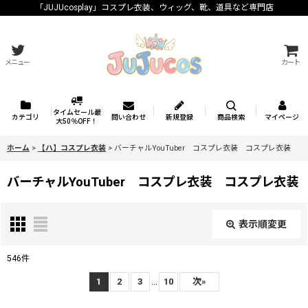
「JUJUcosplay」コスプレ衣装、ウィッグ、靴、道具など専門店
メニュー
カート
タイムセール最
カテゴリ
問い合わせ
新規登録
商品検索
マイページ
大50％OFF！
ホーム
>
【ハ】コスプレ衣装
>
バーチャルYouTuber コスプレ衣装 コスプレ衣装
バーチャルYouTuber コスプレ衣装 コスプレ衣装
表示順変更
閉じる
546
件
表示数
:
...
1
2
3
10
次
»