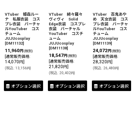
VTuber 姫森ルー
VTuber 綺々羅々
VTuber 百鬼あや
ナ 私服衣装 コス
ヴィヴィ Solid
め 天女衣装 コス
プレ衣装 バーチャ
Edge衣装 コスプレ
プレ衣装 バーチャ
ルYouTuber コス
衣装 バーチャル
ルYouTuber コス
チューム
YouTuber コスチ
チューム
JUJUcosplay
ューム
JUJUcosplay
[
DM11132
]
JUJUcosplay
[
DM11139
]
[
DM11138
]
11,960
24,072
円
円
(税別)
(税別)
18,547
円
(税別)
[
通常販売価格
:
[
通常販売価格
:
14,070
]
[
通常販売価格
:
28,320
]
円
円
21,820
]
円
(
税込
:
13,156
)
(
税込
:
26,480
)
円
円
(
税込
:
20,402
)
円
オプション選択
オプション選択
オプション選択