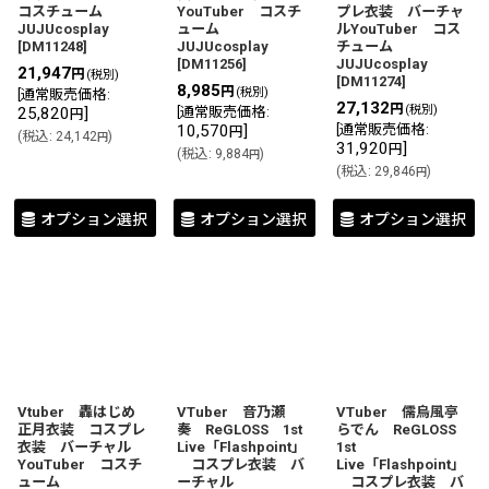
コスチューム
YouTuber コスチ
プレ衣装 バーチャ
JUJUcosplay
ューム
ルYouTuber コス
[
DM11248
]
JUJUcosplay
チューム
[
DM11256
]
JUJUcosplay
21,947
円
(税別)
[
DM11274
]
8,985
円
(税別)
[
通常販売価格
:
27,132
円
(税別)
25,820
]
[
通常販売価格
:
円
10,570
]
[
通常販売価格
:
円
(
税込
:
24,142
)
円
31,920
]
円
(
税込
:
9,884
)
円
(
税込
:
29,846
)
円
オプション選択
オプション選択
オプション選択
Vtuber 轟はじめ
VTuber 音乃瀬
VTuber 儒烏風亭
正月衣装 コスプレ
奏 ReGLOSS 1st
らでん ReGLOSS
衣装 バーチャル
Live「Flashpoint」
1st
YouTuber コスチ
コスプレ衣装 バ
Live「Flashpoint」
ューム
ーチャル
コスプレ衣装 バ