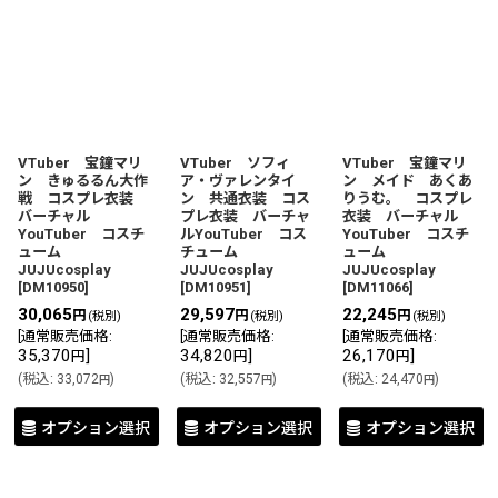
並び順
:
絞り込む
VTuber 宝鐘マリ
VTuber ソフィ
VTuber 宝鐘マリ
ン きゅるるん大作
ア・ヴァレンタイ
ン メイド あくあ
戦 コスプレ衣装
ン 共通衣装 コス
りうむ。 コスプレ
バーチャル
プレ衣装 バーチャ
衣装 バーチャル
YouTuber コスチ
ルYouTuber コス
YouTuber コスチ
ューム
チューム
ューム
JUJUcosplay
JUJUcosplay
JUJUcosplay
[
DM10950
]
[
DM10951
]
[
DM11066
]
30,065
29,597
22,245
円
円
円
(税別)
(税別)
(税別)
[
通常販売価格
:
[
通常販売価格
:
[
通常販売価格
:
35,370
]
34,820
]
26,170
]
円
円
円
(
税込
:
33,072
)
(
税込
:
32,557
)
(
税込
:
24,470
)
円
円
円
オプション選択
オプション選択
オプション選択