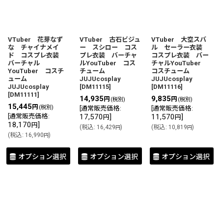
VTuber 花芽なず
VTuber 古石ビジュ
VTuber 大空スバ
な チャイナメイ
ー スシロー コス
ル セーラー衣装
ド コスプレ衣装
プレ衣装 バーチャ
コスプレ衣装 バー
バーチャル
ルYouTuber コス
チャルYouTuber
YouTuber コスチ
チューム
コスチューム
ューム
JUJUcosplay
JUJUcosplay
JUJUcosplay
[
DM11115
]
[
DM11116
]
[
DM11111
]
14,935
9,835
円
円
(税別)
(税別)
15,445
円
(税別)
[
通常販売価格
:
[
通常販売価格
:
[
通常販売価格
:
17,570
]
11,570
]
円
円
18,170
]
円
(
税込
:
16,429
)
(
税込
:
10,819
)
円
円
(
税込
:
16,990
)
円
オプション選択
オプション選択
オプション選択