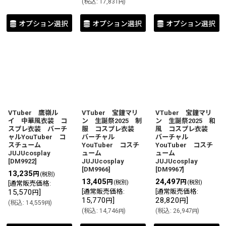
(
税込
:
17,831
)
円
オプション選択
オプション選択
オプション選択
VTuber 鷹嶺ル
VTuber 宝鐘マリ
VTuber 宝鐘マリ
イ 中華風衣装 コ
ン 生誕祭2025 制
ン 生誕祭2025 和
スプレ衣装 バーチ
服 コスプレ衣装
風 コスプレ衣装
ャルYouTuber コ
バーチャル
バーチャル
スチューム
YouTuber コスチ
YouTuber コスチ
JUJUcosplay
ューム
ューム
[
DM9922
]
JUJUcosplay
JUJUcosplay
[
DM9966
]
[
DM9967
]
13,235
円
(税別)
13,405
24,497
円
円
(税別)
(税別)
[
通常販売価格
:
15,570
]
[
通常販売価格
:
[
通常販売価格
:
円
15,770
]
28,820
]
円
円
(
税込
:
14,559
)
円
(
税込
:
14,746
)
(
税込
:
26,947
)
円
円