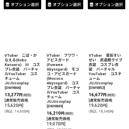
オプション選択
オプション選択
オプション選択
VTuber こぼ・か
VTuber フワワ・
VTuber 星街すい
なえる(Kobo
アビスガード
せい 武道館ライブ
Kanaeru) III コス
(Fuwawa
衣装 コスプレ衣
プレ衣装 バーチャ
Abyssgard) モコ
装 バーチャル
ルYouTuber コス
コ・アビスガード
YouTuber コスチ
チューム
(Mococo
ューム
JUJUcosplay
Abyssgard) コス
JUJUcosplay
[
DM9846
]
プレ衣装 バーチャ
[
DM9852
]
ルYouTuber コス
13,277
16,677
円
円
(税別)
(税別)
チューム
[
通常販売価格
:
[
通常販売価格
:
JUJUcosplay
15,620
]
19,620
]
円
円
[
DM9849
]
(
税込
:
14,605
)
(
税込
:
18,345
)
円
円
16,210
円
(税別)
[
通常販売価格
:
19,070
]
円