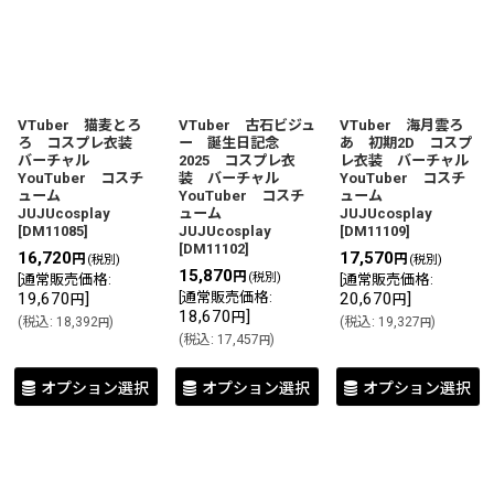
VTuber 猫麦とろ
VTuber 古石ビジュ
VTuber 海月雲ろ
ろ コスプレ衣装
ー 誕生日記念
あ 初期2D コスプ
バーチャル
2025 コスプレ衣
レ衣装 バーチャル
YouTuber コスチ
装 バーチャル
YouTuber コスチ
ューム
YouTuber コスチ
ューム
JUJUcosplay
ューム
JUJUcosplay
[
DM11085
]
JUJUcosplay
[
DM11109
]
[
DM11102
]
16,720
17,570
円
円
(税別)
(税別)
15,870
円
(税別)
[
通常販売価格
:
[
通常販売価格
:
19,670
]
[
通常販売価格
:
20,670
]
円
円
18,670
]
円
(
税込
:
18,392
)
(
税込
:
19,327
)
円
円
(
税込
:
17,457
)
円
オプション選択
オプション選択
オプション選択