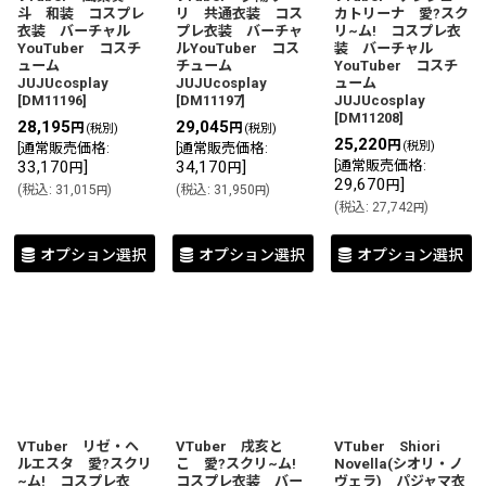
斗 和装 コスプレ
リ 共通衣装 コス
カトリーナ 愛?スク
衣装 バーチャル
プレ衣装 バーチャ
リ~ム! コスプレ衣
YouTuber コスチ
ルYouTuber コス
装 バーチャル
ューム
チューム
YouTuber コスチ
JUJUcosplay
JUJUcosplay
ューム
[
DM11196
]
[
DM11197
]
JUJUcosplay
[
DM11208
]
28,195
29,045
円
円
(税別)
(税別)
25,220
円
(税別)
[
通常販売価格
:
[
通常販売価格
:
33,170
]
34,170
]
[
通常販売価格
:
円
円
29,670
]
円
(
税込
:
31,015
)
(
税込
:
31,950
)
円
円
(
税込
:
27,742
)
円
オプション選択
オプション選択
オプション選択
VTuber リゼ・ヘ
VTuber 戌亥と
VTuber Shiori
ルエスタ 愛?スクリ
こ 愛?スクリ~ム!
Novella(シオリ・ノ
~ム! コスプレ衣
コスプレ衣装 バー
ヴェラ) パジャマ衣