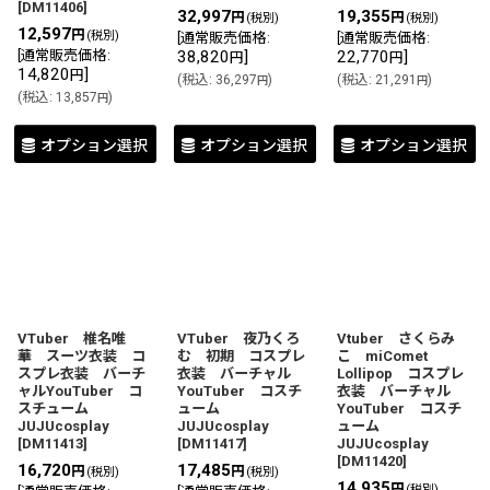
[
DM11406
]
32,997
19,355
円
円
(税別)
(税別)
12,597
円
(税別)
[
通常販売価格
:
[
通常販売価格
:
[
通常販売価格
:
38,820
]
22,770
]
円
円
14,820
]
円
(
税込
:
36,297
)
(
税込
:
21,291
)
円
円
(
税込
:
13,857
)
円
オプション選択
オプション選択
オプション選択
VTuber 椎名唯
VTuber 夜乃くろ
Vtuber さくらみ
華 スーツ衣装 コ
む 初期 コスプレ
こ miComet
スプレ衣装 バーチ
衣装 バーチャル
Lollipop コスプレ
ャルYouTuber コ
YouTuber コスチ
衣装 バーチャル
スチューム
ューム
YouTuber コスチ
JUJUcosplay
JUJUcosplay
ューム
[
DM11413
]
[
DM11417
]
JUJUcosplay
[
DM11420
]
16,720
17,485
円
円
(税別)
(税別)
14,935
円
(税別)