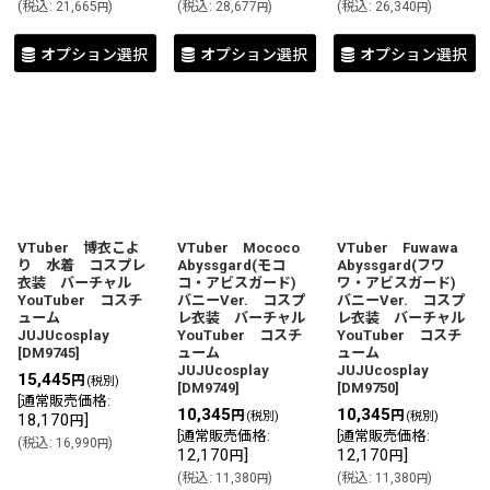
(
税込
:
21,665
)
(
税込
:
28,677
)
(
税込
:
26,340
)
円
円
円
オプション選択
オプション選択
オプション選択
VTuber 博衣こよ
VTuber Mococo
VTuber Fuwawa
り 水着 コスプレ
Abyssgard(モコ
Abyssgard(フワ
衣装 バーチャル
コ・アビスガード)
ワ・アビスガード)
YouTuber コスチ
バニーVer. コスプ
バニーVer. コスプ
ューム
レ衣装 バーチャル
レ衣装 バーチャル
JUJUcosplay
YouTuber コスチ
YouTuber コスチ
[
DM9745
]
ューム
ューム
JUJUcosplay
JUJUcosplay
15,445
円
(税別)
[
DM9749
]
[
DM9750
]
[
通常販売価格
:
10,345
10,345
円
円
(税別)
(税別)
18,170
]
円
[
通常販売価格
:
[
通常販売価格
:
(
税込
:
16,990
)
円
12,170
]
12,170
]
円
円
(
税込
:
11,380
)
(
税込
:
11,380
)
円
円