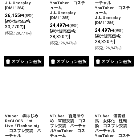
JUJUcosplay
YouTuber コスチ
ーチャル
[
DM11284
]
ューム
YouTuber コスチ
JUJUcosplay
ューム
26,155
円
(税別)
[
DM11285
]
JUJUcosplay
[
通常販売価格
:
[
DM11286
]
24,497
円
(税別)
30,770
]
円
24,497
円
(税別)
[
通常販売価格
:
(
税込
:
28,771
)
円
28,820
]
[
通常販売価格
:
円
28,820
]
円
(
税込
:
26,947
)
円
(
税込
:
26,947
)
円
オプション選択
オプション選択
オプション選択
Vtuber 轟はじめ
VTuber 百鬼あや
VTuber 酒寄颯
ReGLOSS 1st
め 軍服衣装 コス
馬 女体化 性転
Live「Flashpoint」
プレ衣装 バーチャ
換 コスプレ衣装
コスプレ衣装 バ
ルYouTuber コス
バーチャル
ーチャル
チューム
YouTuber コスチ