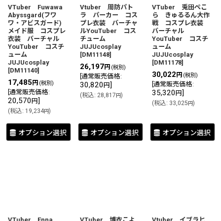
VTuber Fuwawa
Vtuber 周防パト
VTuber 兎田ぺこ
Abyssgard(フワ
ラ パーカー コス
ら きゅるるん大作
ワ・アビスガード)
プレ衣装 バーチャ
戦 コスプレ衣装
メイド服 コスプレ
ルYouTuber コス
バーチャル
衣装 バーチャル
チューム
YouTuber コスチ
YouTuber コスチ
JUJUcosplay
ューム
ューム
[
DM11148
]
JUJUcosplay
JUJUcosplay
[
DM11178
]
26,197
円
(税別)
[
DM11140
]
30,022
円
(税別)
[
通常販売価格
:
17,485
円
(税別)
30,820
]
[
通常販売価格
:
円
[
通常販売価格
:
35,320
]
円
(
税込
:
28,817
)
円
20,570
]
円
(
税込
:
33,025
)
円
(
税込
:
19,234
)
円
オプション選択
オプション選択
オプション選択
VTuber Enna
VTuber 博衣こよ
Vtuber イブラヒ