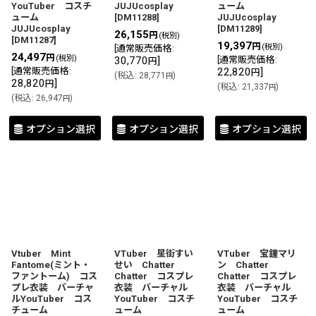
YouTuber コスチ
JUJUcosplay
ューム
ューム
[
DM11288
]
JUJUcosplay
JUJUcosplay
[
DM11289
]
26,155
円
(税別)
[
DM11287
]
19,397
円
(税別)
[
通常販売価格
:
24,497
円
(税別)
30,770
]
[
通常販売価格
:
円
[
通常販売価格
:
22,820
]
円
(
税込
:
28,771
)
円
28,820
]
円
(
税込
:
21,337
)
円
(
税込
:
26,947
)
円
オプション選択
オプション選択
オプション選択
Vtuber Mint
VTuber 星街すい
VTuber 宝鐘マリ
Fantome(ミント・
せい Chatter
ン Chatter
ファントーム) コス
Chatter コスプレ
Chatter コスプレ
プレ衣装 バーチャ
衣装 バーチャル
衣装 バーチャル
ルYouTuber コス
YouTuber コスチ
YouTuber コスチ
チューム
ューム
ューム