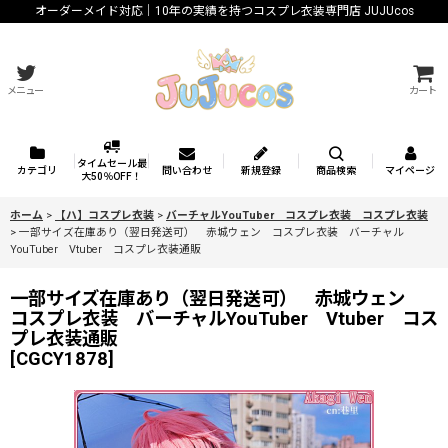
オーダーメイド対応｜10年の実績を持つコスプレ衣装専門店 JUJUcos
メニュー
カート
タイムセール最
カテゴリ
問い合わせ
新規登録
商品検索
マイページ
大50％OFF！
ホーム
>
【ハ】コスプレ衣装
>
バーチャルYouTuber コスプレ衣装 コスプレ衣装
>
一部サイズ在庫あり（翌日発送可） 赤城ウェン コスプレ衣装 バーチャル
YouTuber Vtuber コスプレ衣装通販
一部サイズ在庫あり（翌日発送可） 赤城ウェン
コスプレ衣装 バーチャルYouTuber Vtuber コス
プレ衣装通販
[
CGCY1878
]