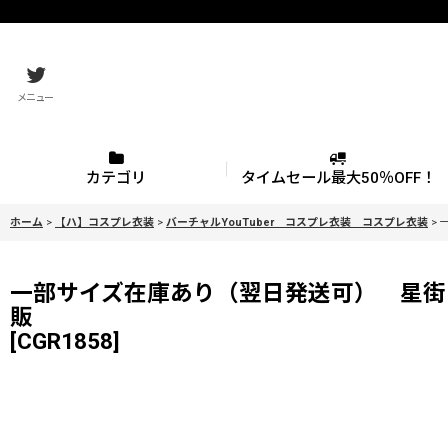
メニュー
カテゴリ
タイムセール最大50％OFF！
ホーム
>
【ハ】コスプレ衣装
>
バーチャルYouTuber コスプレ衣装 コスプレ衣装
>
一部サイズ在庫あり（翌日発送可） 星街すい
販
[
CGR1858
]