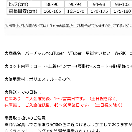
✿商品名：バーチャルYouTuber VTuber 星街すいせい W●RK
✿セット内容：コート+上着+インナー+腰掛け+スカート+紐+足飾り
✿使用素材：ポリエステル・その他
✿発送までの日数 ：
在庫あり：ご入金確認後、1〜2営業日です。（土日祝を除く）
在庫無し：ご入金確認後、45〜60営業日です。（土日祝を除く）
商品取り扱いのご注意：
※商品写真はできる限り実物の色に近づけるよう加工しております
※ドライクリーニングでの洗濯が推奨されています。