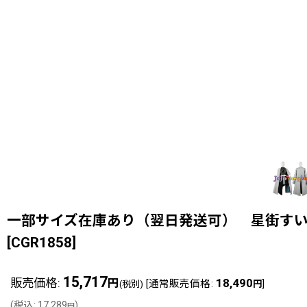
一部サイズ在庫あり（翌日発送可） 星街すいせい
[
CGR1858
]
15,717
販売価格
:
18,490
円
[
通常販売価格
:
]
(税別)
円
(
税込
:
17,289
)
円