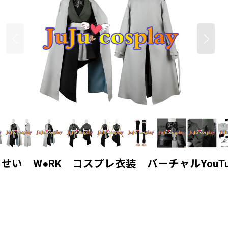
 W●RK コスプレ衣装 バーチャルYouTub