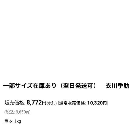
一部サイズ在庫あり（翌日発送可） 衣川季肋
8,772
販売価格
:
10,320
円
[
通常販売価格
:
]
(税別)
円
(
税込
:
9,650
)
円
重み
:
1kg