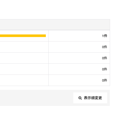
1
件
0
件
0
件
0
件
0
件
表示順変更
閉じる