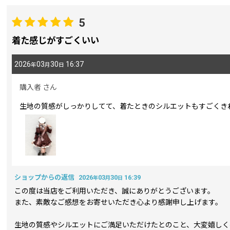
レビュー検索
:
5
期間
:
着た感じがすごくいい
2026
03
30
16:37
年
月
日
画像
:
購入者
さん
星の数
:
生地の質感がしっかりしてて、着たときのシルエットもすごくき
並び順
:
ショップからの返信
2026
03
30
16:39
年
月
日
この度は当店をご利用いただき、誠にありがとうございます。
また、素敵なご感想をお寄せいただき心より感謝申し上げます。
生地の質感やシルエットにご満足いただけたとのこと、大変嬉しく