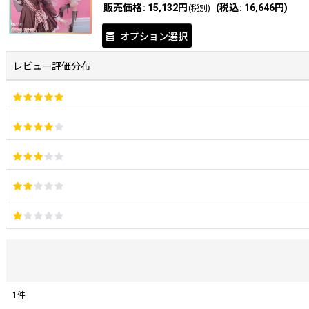
販売価格
:
15,132円
(
税込
:
16,646円
)
(税別)
オプション選択
レビュー評価分布
1
件