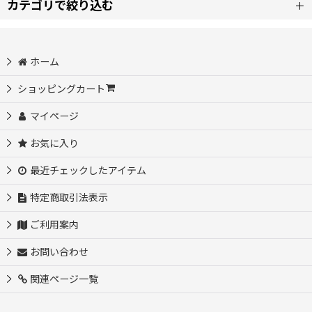
カテゴリで絞り込む
表示数
:
【ヤ】コスプレ衣装 (全商品)
ホーム
遊戯王デュエルモンスターズGX コスプレ衣装
ショッピングカート
並び順
:
マイページ
Yes!プリキュア5GoGo! コスプレ衣装
絞り込む
お気に入り
Yes!プリキュア5 コスプレ衣装
最近チェックしたアイテム
euphoria（ユーフォリア） コスプレ衣装
特定商取引法表示
ご利用案内
ヤンデレシミュレーター コスプレ衣装
お問い合わせ
ユア・フォルマ コスプレ衣装
関連ページ一覧
遊☆戯☆王 コスプレ衣装