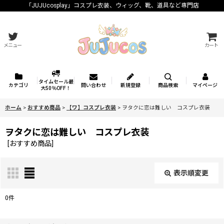
「JUJUcosplay」コスプレ衣装、ウィッグ、靴、道具など専門店
メニュー
カート
タイムセール最
カテゴリ
問い合わせ
新規登録
商品検索
マイページ
大50％OFF！
ホーム
>
おすすめ商品
>
【ワ】コスプレ衣装
>
ヲタクに恋は難しい コスプレ衣装
ヲタクに恋は難しい コスプレ衣装
[
おすすめ商品
]
表示順変更
閉じる
0
件
表示数
: