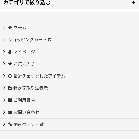
カテゴリで絞り込む
並び順
:
【ワ】コスプレ衣装 (全商品)
ホーム
絞り込む
ヲタクに恋は難しい コスプレ衣装
ショッピングカート
マイページ
ヴァロラント（VALORANT） コスプレ衣装
お気に入り
ONE PIECE（ワンピース） コスプレ衣装
最近チェックしたアイテム
WIND BREAKER（ウィンドブレイカー） コスプレ衣装
特定商取引法表示
ご利用案内
Wake Up, Girls! コスプレ衣装
お問い合わせ
WinxClub コスプレ衣装
関連ページ一覧
わたしの幸せな結婚 コスプレ衣装