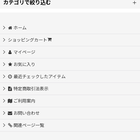
カテゴリで絞り込む
並び順
:
【ラ】コスプレ衣装 (全商品)
ホーム
絞り込む
ラブライブ! コスプレ衣装
ショッピングカート
マイページ
リバース：1999 コスプレ衣装
お気に入り
リドル ジョーカー コスプレ衣装
最近チェックしたアイテム
リコリス・リコイル コスプレ衣装
特定商取引法表示
ご利用案内
リブドル！ コスプレ衣装
お問い合わせ
ローゼンメイデン コスプレ衣装
関連ページ一覧
Re:CREATORS コスプレ衣装