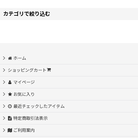
表示数
:
カテゴリで絞り込む
並び順
:
【タ】コスプレ衣装 (全商品)
東方project コスプレ衣装
ホーム
刀剣乱舞 コスプレ衣装
ショッピングカート
東京卍リベンジャーズ コスプレ衣装
マイページ
お気に入り
ツイステッドワンダーランド コスプレ衣装
最近チェックしたアイテム
D4DJ コスプレ衣装
特定商取引法表示
ダンジョン飯 コスプレ衣装
ご利用案内