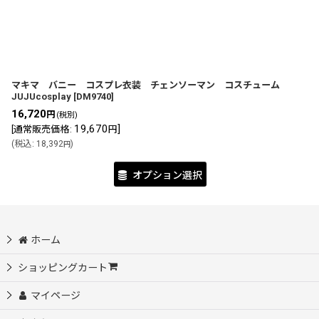
並び順
:
マキマ バニー コスプレ衣装 チェンソーマン コスチューム
JUJUcosplay
[
DM9740
]
16,720
円
(税別)
19,670
]
[
通常販売価格
:
円
(
税込
:
18,392
)
円
オプション選択
ホーム
ショッピングカート
マイページ