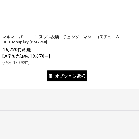
絞り込む
マキマ バニー コスプレ衣装 チェンソーマン コスチューム
JUJUcosplay
[
DM9740
]
16,720
円
(税別)
19,670
]
[
通常販売価格
:
円
(
税込
:
18,392
)
円
オプション選択