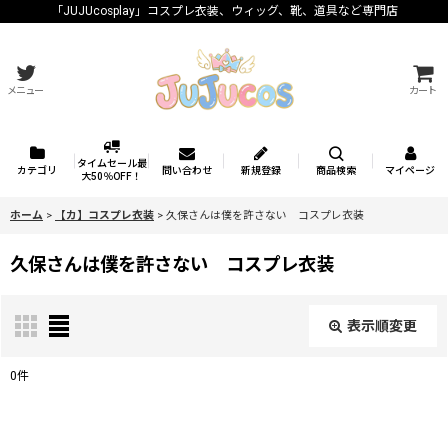
「JUJUcosplay」コスプレ衣装、ウィッグ、靴、道具など専門店
メニュー
カート
タイムセール最
カテゴリ
問い合わせ
新規登録
商品検索
マイページ
大50％OFF！
ホーム
>
【カ】コスプレ衣装
>
久保さんは僕を許さない コスプレ衣装
久保さんは僕を許さない コスプレ衣装
表示順変更
閉じる
0
件
表示数
: