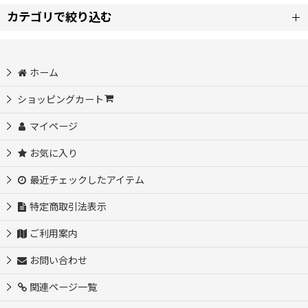
カテゴリで絞り込む
並び順
:
【カ】コスプレ衣装 (全商品)
ホーム
絞り込む
原神 コスプレ衣装
ショッピングカート
マイページ
コードギアス 反逆のルルーシュ コスプレ衣装
お気に入り
回復術士のやり直し コスプレ衣装
最近チェックしたアイテム
キルラキル コスプレ衣装
特定商取引法表示
ご利用案内
薬屋のひとりごと コスプレ衣装
お問い合わせ
告白実行委員会 コスプレ衣装
関連ページ一覧