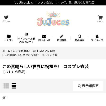
「JUJUcosplay」コスプレ衣装、ウィッグ、靴、道具など専門店
メニュー
カート
タイムセール最
カテゴリ
問い合わせ
新規登録
商品検索
マイページ
大50％OFF！
ホーム
>
おすすめ商品
>
【カ】コスプレ衣装
>
この素晴らしい世界に祝福を! コスプレ衣装
この素晴らしい世界に祝福を! コスプレ衣装
[
おすすめ商品
]
表示順変更
閉じる
0
件
表示数
: