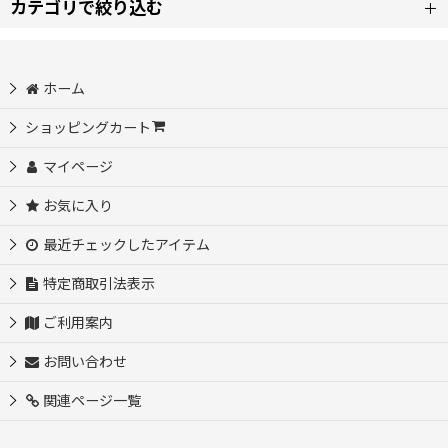
カテゴリで絞り込む
並び順
:
【カ】コスプレ衣装 (全商品)
ホーム
絞り込む
原神 コスプレ衣装
ショッピングカート
マイページ
コードギアス 反逆のルルーシュ コスプレ衣装
お気に入り
回復術士のやり直し コスプレ衣装
最近チェックしたアイテム
キルラキル コスプレ衣装
特定商取引法表示
ご利用案内
薬屋のひとりごと コスプレ衣装
お問い合わせ
告白実行委員会 コスプレ衣装
関連ページ一覧
この素晴らしい世界に祝福を! コスプレ衣装