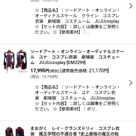
円
☆【商品名】：ソードアート ・オンライン・
オーディナルスケール クライン コスプレ
衣装 劇場版 コスチューム JUJUcosplay
☆【セット内容】：詳しくは画像をご参照く
ださい。 ☆【使用素材】：…
ソードアート ・オンライン・オーディナルスケー
ル ユナ コスプレ衣装 劇場版 コスチュー
ム JUJUcosplay
[
DM2299
]
17,995
21,170
]
円
[
通常販売価格
:
円
(税別)
(
税込
:
19,795
)
円
☆【商品名】：ソードアート ・オンライン・
オーディナルスケール ユナ コスプレ衣
装 劇場版 コスチューム JUJUcosplay
☆【セット内容】：詳しくは画像をご参照く
ださい。 ☆【使用素材】：ポリ…
まおがく レイ・グランズドリィ コスプレ衣
装 魔王学院の不適合者 ?史上最強の魔王の始