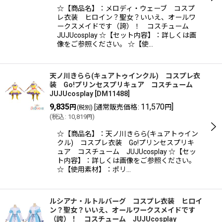
☆【商品名】：メロディ・ウェーブ コスプ
レ衣装 ヒロイン？聖女？いいえ、オールワ
ークスメイドです（誇）！ コスチューム
JUJUcosplay ☆【セット内容】：詳しくは画
像をご参照ください。 ☆【使…
天ノ川きらら(キュアトゥインクル) コスプレ衣
装 Go!プリンセスプリキュア コスチューム
JUJUcosplay
[
DM11488
]
9,835
11,570
]
円
[
通常販売価格
:
円
(税別)
(
税込
:
10,819
)
円
☆【商品名】：天ノ川きらら(キュアトゥイン
クル) コスプレ衣装 Go!プリンセスプリキ
ュア コスチューム JUJUcosplay ☆【セッ
ト内容】：詳しくは画像をご参照ください。
☆【使用素材】：ポリ…
ルシアナ・ルトルバーグ コスプレ衣装 ヒロイ
ン？聖女？いいえ、オールワークスメイドです
（誇）！ コスチューム JUJUcosplay