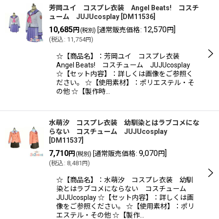
芳岡ユイ コスプレ衣装 Angel Beats! コスチ
ューム JUJUcosplay
[
DM11536
]
10,685
12,570
]
円
[
通常販売価格
:
円
(税別)
(
税込
:
11,754
)
円
☆【商品名】：芳岡ユイ コスプレ衣装
Angel Beats! コスチューム JUJUcosplay
☆【セット内容】：詳しくは画像をご参照く
ださい。 ☆【使用素材】：ポリエステル・そ
の他 ☆【製作時…
水萌汐 コスプレ衣装 幼馴染とはラブコメにな
らない コスチューム JUJUcosplay
[
DM11537
]
7,710
9,070
]
円
[
通常販売価格
:
円
(税別)
(
税込
:
8,481
)
円
☆【商品名】：水萌汐 コスプレ衣装 幼馴
染とはラブコメにならない コスチューム
JUJUcosplay ☆【セット内容】：詳しくは画
像をご参照ください。 ☆【使用素材】：ポリ
エステル・その他 ☆【製作…