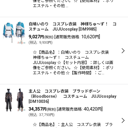
像をご参照ください。 ☆【使用素材】：ポリ
エステル・その他 …
白鳩いのり コスプレ衣装 神様ちゅ〜ず！ コ
スチューム JUJUcosplay
[
DM9985
]
9,027
10,620
]
円
[
通常販売価格
:
円
(税別)
(
税込
:
9,930
)
円
☆【商品名】：白鳩いのり コスプレ衣装
神様ちゅ〜ず！ コスチューム
JUJUcosplay ☆【セット内容】：詳しくは画
像をご参照ください。 ☆【使用素材】：ポリ
エステル・その他 ☆【製作時間】：ご…
主人公 コスプレ衣装 ブラッドボーン
（Bloodborne） コスチューム JUJUcosplay
[
DM10036
]
34,357
40,420
]
円
[
通常販売価格
:
円
(税別)
(
税込
:
37,793
)
円
☆【商品名】：主人公 コスプレ衣装 ブラ