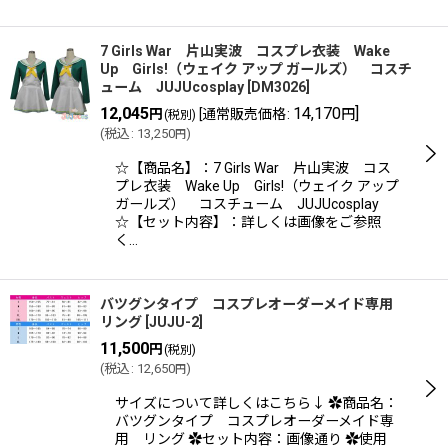
7 Girls War 片山実波 コスプレ衣装 Wake
Up Girls!（ウェイク アップ ガールズ） コスチ
ューム JUJUcosplay
[
DM3026
]
12,045
14,170
]
円
[
通常販売価格
:
円
(税別)
(
税込
:
13,250
)
円
☆【商品名】：7 Girls War 片山実波 コス
プレ衣装 Wake Up Girls!（ウェイク アップ
ガールズ） コスチューム JUJUcosplay
☆【セット内容】：詳しくは画像をご参照
く…
バツグンタイプ コスプレオーダーメイド専用
リング
[
JUJU-2
]
11,500
円
(税別)
(
税込
:
12,650
)
円
サイズについて詳しくはこちら↓ ✿商品名：
バツグンタイプ コスプレオーダーメイド専
用 リング ✿セット内容：画像通り ✿使用