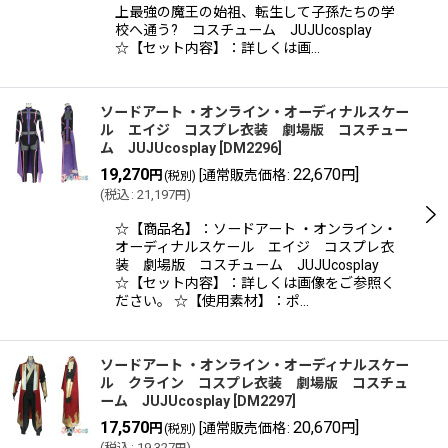
上最強の魔王の始祖、転生して子孫たちの学
校へ通う? コスチューム JUJUcosplay
☆【セット内容】：詳しくは画…
ソードアート ・オンライン・オーディナルスケー
ル エイジ コスプレ衣装 劇場版 コスチュー
ム JUJUcosplay
[
DM2296
]
19,270
22,670
]
円
[
通常販売価格
:
円
(税別)
(
税込
:
21,197
)
円
☆【商品名】：ソードアート ・オンライン・
オーディナルスケール エイジ コスプレ衣
装 劇場版 コスチューム JUJUcosplay
☆【セット内容】：詳しくは画像をご参照く
ださい。 ☆【使用素材】：ポ…
ソードアート ・オンライン・オーディナルスケー
ル クライン コスプレ衣装 劇場版 コスチュ
ーム JUJUcosplay
[
DM2297
]
17,570
20,670
]
円
[
通常販売価格
:
円
(税別)
(
税込
:
19,327
)