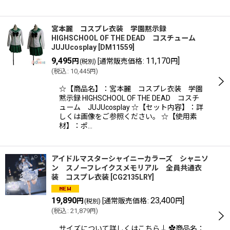
宮本麗 コスプレ衣装 学園黙示録
HIGHSCHOOL OF THE DEAD コスチューム
JUJUcosplay
[
DM11559
]
9,495
11,170
]
円
[
通常販売価格
:
円
(税別)
(
税込
:
10,445
)
円
☆【商品名】：宮本麗 コスプレ衣装 学園
黙示録 HIGHSCHOOL OF THE DEAD コスチ
ューム JUJUcosplay ☆【セット内容】：詳
しくは画像をご参照ください。 ☆【使用素
材】：ポ…
アイドルマスターシャイニーカラーズ シャニソ
ン スノーフレイクスメモリアル 全員共通衣
装 コスプレ衣装
[
CG2135LRY
]
19,890
23,400
]
円
[
通常販売価格
:
円
(税別)
(
税込
:
21,879
)
円
サイズについて詳しくはこちら↓ ✿商品名：