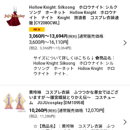
並び順
:
Hollow Knight: Silksong ホロウナイト: シルク
ソング ホーネット Hollow Knight ホロウナ
イト ナイト Knight 放浪者 コスプレ衣装通
販
[
CY2080CWL
]
絞り込む
3,060
～13,694
円
円
[
通常販売価格
:
(税別)
3,600
～16,110
]
円
円
(
税込
:
3,366
～15,064
)
円
円
サイズについて詳しくはこちら↓ ✿商品名：
Hollow Knight: Silksong ホロウナイト: シル
クソング ホーネット Hollow Knight ホロ
ウナイト ナイト…
黄玲琳 コスプレ衣装 ふつつかな悪女ではござ
いますが 〜雛宮蝶鼠とりかえ伝〜 コスチュー
ム JUJUcosplay
[
DM10958
]
10,260
12,070
]
円
[
通常販売価格
:
円
(税別)
(
税込
:
11,286
)
円
☆【商品名】：黄玲琳 コスプレ衣装 ふつ