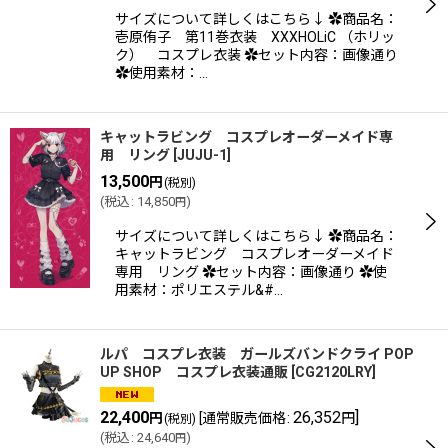
サイズについて詳しくはこちら↓ ✿商品名：
壱原侑子 第11巻衣装 XXXHOLiC （ホリッ
ク） コスプレ衣装 ✿セット内容：画像通り
✿使用素材：…
キャットラビング コスプレオーダーメイド専
用 リング
[
JUJU-1
]
13,500
円
(税別)
(
税込
:
14,850
)
円
サイズについて詳しくはこちら↓ ✿商品名：
キャットラビング コスプレオーダーメイド
専用 リング ✿セット内容：画像通り ✿使
用素材：ポリエステル&#…
ルパ コスプレ衣装 ガールズバンドクライ POP
UP SHOP コスプレ衣装通販
[
CG2120LRY
]
22,400
26,352
]
円
[
通常販売価格
:
円
(税別)
(
税込
:
24,640
)
円