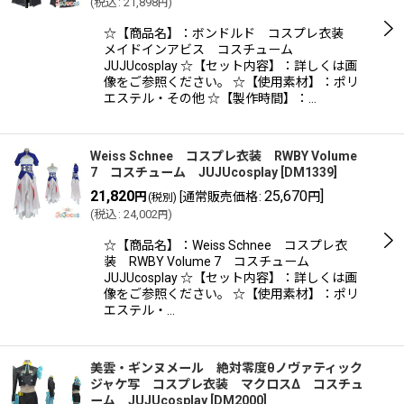
(
税込
:
21,898
)
円
☆【商品名】：ボンドルド コスプレ衣装
メイドインアビス コスチューム
JUJUcosplay ☆【セット内容】：詳しくは画
像をご参照ください。 ☆【使用素材】：ポリ
エステル・その他 ☆【製作時間】：…
Weiss Schnee コスプレ衣装 RWBY Volume
7 コスチューム JUJUcosplay
[
DM1339
]
21,820
25,670
]
円
[
通常販売価格
:
円
(税別)
(
税込
:
24,002
)
円
☆【商品名】：Weiss Schnee コスプレ衣
装 RWBY Volume 7 コスチューム
JUJUcosplay ☆【セット内容】：詳しくは画
像をご参照ください。 ☆【使用素材】：ポリ
エステル・…
美雲・ギンヌメール 絶対零度θノヴァティック
ジャケ写 コスプレ衣装 マクロスΔ コスチュ
ーム JUJUcosplay
[
DM2000
]