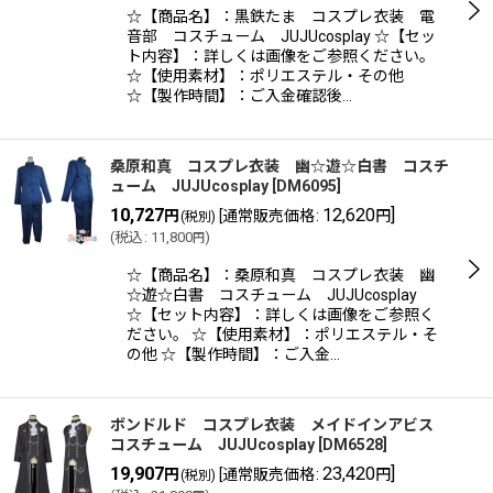
☆【商品名】：黒鉄たま コスプレ衣装 電
音部 コスチューム JUJUcosplay ☆【セッ
ト内容】：詳しくは画像をご参照ください。
☆【使用素材】：ポリエステル・その他
☆【製作時間】：ご入金確認後…
桑原和真 コスプレ衣装 幽☆遊☆白書 コスチ
ューム JUJUcosplay
[
DM6095
]
10,727
12,620
]
円
[
通常販売価格
:
円
(税別)
(
税込
:
11,800
)
円
☆【商品名】：桑原和真 コスプレ衣装 幽
☆遊☆白書 コスチューム JUJUcosplay
☆【セット内容】：詳しくは画像をご参照く
ださい。 ☆【使用素材】：ポリエステル・そ
の他 ☆【製作時間】：ご入金…
ボンドルド コスプレ衣装 メイドインアビス
コスチューム JUJUcosplay
[
DM6528
]
19,907
23,420
]
円
[
通常販売価格
:
円
(税別)