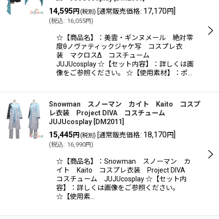
14,595
17,170
]
円
[
通常販売価格
:
円
(税別)
(
税込
:
16,055
)
円
☆【商品名】：美雲・ギンヌメール 絶対零
度θノヴァティックジャケ写 コスプレ衣
装 マクロスΔ コスチューム
JUJUcosplay ☆【セット内容】：詳しくは画
像をご参照ください。 ☆【使用素材】：ポ…
Snowman スノーマン カイト Kaito コスプ
レ衣装 Project DIVA コスチューム
JUJUcosplay
[
DM2011
]
15,445
18,170
]
円
[
通常販売価格
:
円
(税別)
(
税込
:
16,990
)
円
☆【商品名】：Snowman スノーマン カ
イト Kaito コスプレ衣装 Project DIVA
コスチューム JUJUcosplay ☆【セット内
容】：詳しくは画像をご参照ください。
☆【使用素…