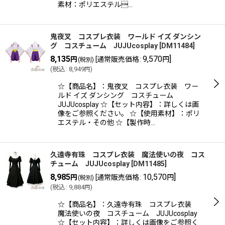
素材：ポリエステル…
鬼夜叉 コスプレ衣装 ワールド イズ ダンシン
グ コスチューム JUJUcosplay
[
DM11484
]
8,135
9,570
]
円
[
通常販売価格
:
円
(税別)
(
税込
:
8,949
)
円
☆【商品名】：鬼夜叉 コスプレ衣装 ワー
ルド イズ ダンシング コスチューム
JUJUcosplay ☆【セット内容】：詳しくは画
像をご参照ください。 ☆【使用素材】：ポリ
エステル・その他 ☆【製作時…
久遠寺有珠 コスプレ衣装 魔法使いの夜 コス
チューム JUJUcosplay
[
DM11485
]
8,985
10,570
]
円
[
通常販売価格
:
円
(税別)
(
税込
:
9,884
)
円
☆【商品名】：久遠寺有珠 コスプレ衣装
魔法使いの夜 コスチューム JUJUcosplay
☆【セット内容】：詳しくは画像をご参照く