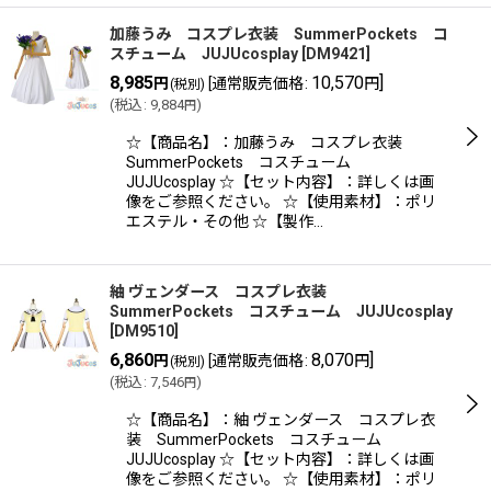
加藤うみ コスプレ衣装 SummerPockets コ
スチューム JUJUcosplay
[
DM9421
]
8,985
10,570
]
円
[
通常販売価格
:
円
(税別)
(
税込
:
9,884
)
円
☆【商品名】：加藤うみ コスプレ衣装
SummerPockets コスチューム
JUJUcosplay ☆【セット内容】：詳しくは画
像をご参照ください。 ☆【使用素材】：ポリ
エステル・その他 ☆【製作…
紬 ヴェンダース コスプレ衣装
SummerPockets コスチューム JUJUcosplay
[
DM9510
]
6,860
8,070
]
円
[
通常販売価格
:
円
(税別)
(
税込
:
7,546
)
円
☆【商品名】：紬 ヴェンダース コスプレ衣
装 SummerPockets コスチューム
JUJUcosplay ☆【セット内容】：詳しくは画
像をご参照ください。 ☆【使用素材】：ポリ