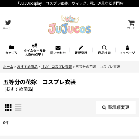
「JUJUcosplay」コスプレ衣装、ウィッグ、靴、道具など専門店
メニュー
カート
タイムセール最
カテゴリ
問い合わせ
新規登録
商品検索
マイページ
大50％OFF！
ホーム
>
おすすめ商品
>
【カ】コスプレ衣装
>
五等分の花嫁 コスプレ衣装
五等分の花嫁 コスプレ衣装
[
おすすめ商品
]
表示順変更
閉じる
0
件
表示数
: