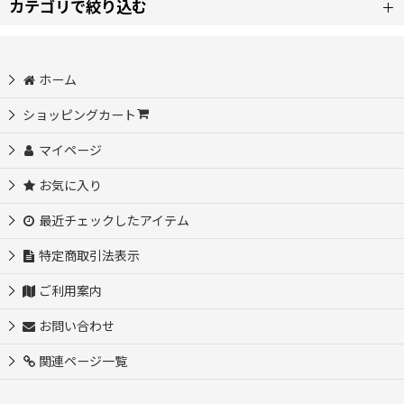
カテゴリで絞り込む
並び順
:
【カ】コスプレ衣装 (全商品)
ホーム
絞り込む
原神 コスプレ衣装
ショッピングカート
マイページ
コードギアス 反逆のルルーシュ コスプレ衣装
お気に入り
回復術士のやり直し コスプレ衣装
最近チェックしたアイテム
キルラキル コスプレ衣装
特定商取引法表示
ご利用案内
薬屋のひとりごと コスプレ衣装
お問い合わせ
告白実行委員会 コスプレ衣装
関連ページ一覧
この素晴らしい世界に祝福を! コスプレ衣装