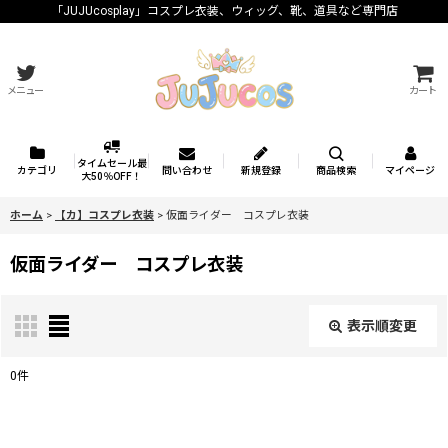
「JUJUcosplay」コスプレ衣装、ウィッグ、靴、道具など専門店
メニュー
カート
タイムセール最
カテゴリ
問い合わせ
新規登録
商品検索
マイページ
大50％OFF！
ホーム
>
【カ】コスプレ衣装
>
仮面ライダー コスプレ衣装
仮面ライダー コスプレ衣装
表示順変更
閉じる
0
件
表示数
: