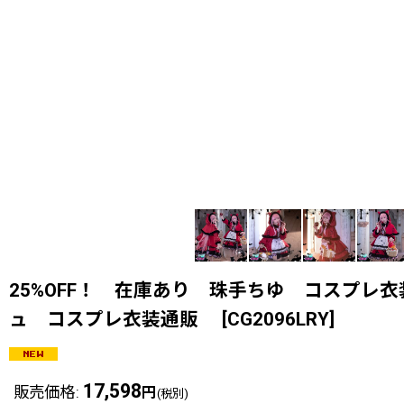
25%OFF！ 在庫あり 珠手ちゆ コスプレ衣装 B
ュ コスプレ衣装通販
[
CG2096LRY
]
17,598
販売価格
:
円
(税別)