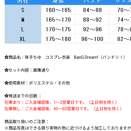
✿商品名：珠手ちゆ コスプレ衣装 BanG Dream!（バンドリ！） R
✿セット内容：画像通り
✿使用素材：ポリエステル・その他
✿発送までの日数 ：
在庫あり：ご入金確認後、1〜2営業日です。（土日祝を除く）
在庫無し：ご入金確認後、45〜60営業日です。（土日祝を除く）
商品取り扱いのご注意：
※商品写真はできる限り実物の色に近づけるよう加工しております