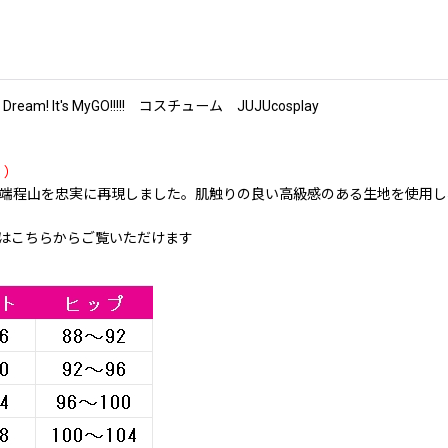
 It's MyGO!!!!! コスチューム JUJUcosplay
く）
立希 5th Single 端程山を忠実に再現しました。肌触りの良い高級感のあ
はこちらからご覧いただけます