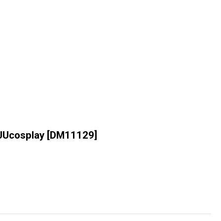
cosplay
[
DM11129
]