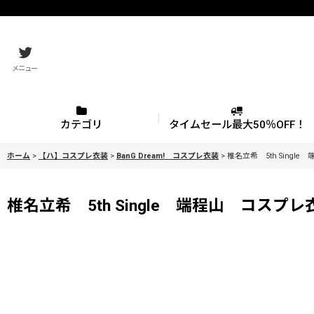
メニュー
カテゴリ
タイムセール最大50％OFF！
ホーム
>
【ハ】コスプレ衣装
>
BanG Dream! コスプレ衣装
>
椎名立希 5th Single 端
椎名立希 5th Single 端程山 コスプレ衣装 Ba