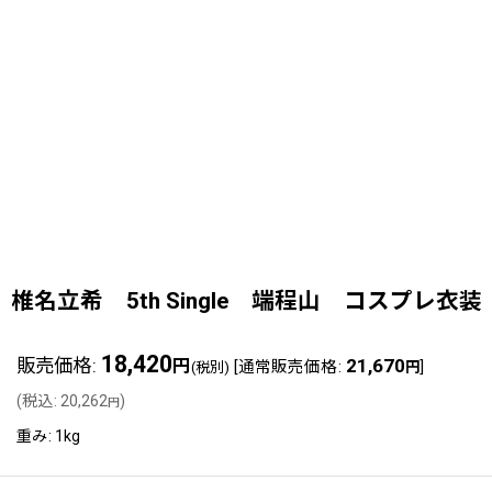
椎名立希 5th Single 端程山 コスプレ衣装 BanG 
18,420
販売価格
:
21,670
円
[
通常販売価格
:
]
(税別)
円
(
税込
:
20,262
)
円
重み
:
1kg