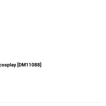
splay
[
DM11088
]