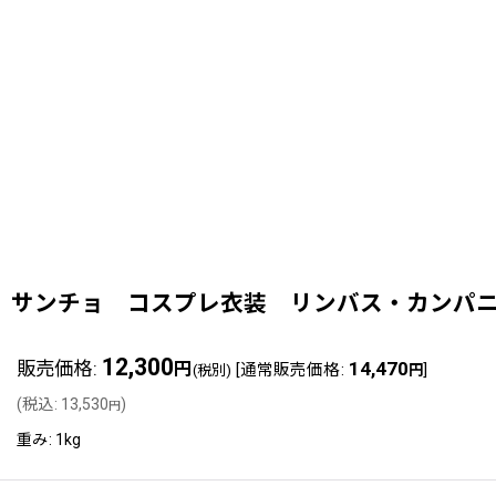
サンチョ コスプレ衣装 リンバス・カンパニー（Lim
12,300
販売価格
:
14,470
円
[
通常販売価格
:
]
(税別)
円
(
税込
:
13,530
)
円
重み
:
1kg