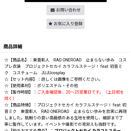
お問い合わせ
お気に入り登録
商品詳細
☆【商品名】：東雲彰人 RAD ONEROAD 止まらない歩み コス
プレ衣装 プロジェクトセカイ カラフルステージ！ feat. 初音ミ
ク コスチューム JUJUcosplay
☆【セット内容】：詳しくは画像をご参照ください。
☆【使用素材】：ポリエステル・その他
☆【製作時間】：
ご入金確認後、20〜25営業日です。（土日祝を
除く）
☆【商品特徴】：プロジェクトセカイ カラフルステージ！ feat. 初
音ミク 東雲彰人 RAD ONEROAD 止まらない歩みを忠実に再現
しました。肌触りの良い高級感のある生地を使用し、細部まで丁
寧に製作しています。イベントや撮影での見栄えも抜群です。
☆【他のおすすめ商品】：
プロジェクトセカイ カラフルステー