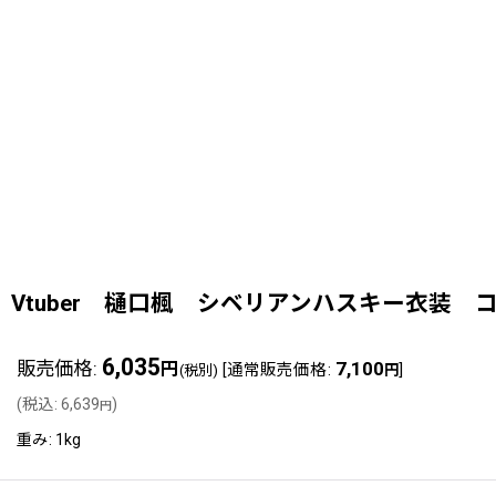
Vtuber 樋口楓 シベリアンハスキー衣装 コス
6,035
販売価格
:
7,100
円
[
通常販売価格
:
]
(税別)
円
(
税込
:
6,639
)
円
重み
:
1kg