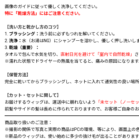
画像のガイドに従って優しく洗浄してください。
特に「乾燥方法」にはご注意ください。
【洗い方と乾かし方のコツ】
1.
ブラッシング：
洗う前に必ずもつれを解いてください。
2.
洗浄：
水（お湯はNG）にシャンプーを溶かし、優しく押し洗いし
3.
乾燥（重要）：
タオルで包んで水気を切り、
直射日光を避けて「室内で自然乾燥」
さ
※濡れた状態でドライヤーの熱風を当てると、痛みの原因になります
【保管方法】
完全に乾いてからブラッシングし、ネットに入れて通気性の良い場
【カット・セットに関して】
お届けするウィッグは、運送中に崩れないよう
「未セット（ノーセ
前髪やサイドの髪は長めに作られておりますので、お客様ご自身のお
━━━━━━━━━━━━━━━━━━━━━━━━━━━━━━
商品取り扱いのご注意：
※撮影の関係で写真と実際の商品はPCの環境、等により、画面上の
※新品のウィッグは、使い始めに多少の抜け毛が出ることがありま