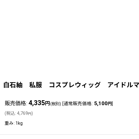
白石紬 私服 コスプレウィッグ アイドルマスタ
4,335
販売価格
:
5,100
円
[
通常販売価格
:
]
(税別)
円
(
税込
:
4,769
)
円
重み
:
1kg