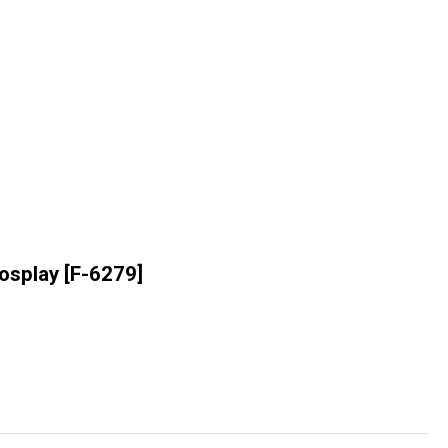
play
[
F-6279
]