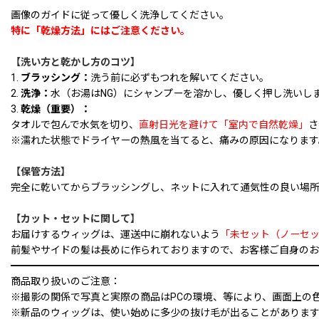
画像のガイドに従って優しく洗浄してください。
特に「乾燥方法」にはご注意ください。
【洗い方と乾かし方のコツ】
1.
ブラッシング：
洗う前に必ずもつれを解いてください。
2.
洗浄：
水（お湯はNG）にシャンプーを溶かし、優しく押し洗いし
3.
乾燥（重要）：
タオルで包んで水気を切り、
直射日光を避けて「室内で自然乾燥」
さ
※濡れた状態でドライヤーの熱風を当てると、痛みの原因になります
【保管方法】
完全に乾いてからブラッシングし、ネットに入れて通気性の良い場
【カット・セットに関して】
お届けするウィッグは、運送中に崩れないよう
「未セット（ノーセ
前髪やサイドの髪は長めに作られておりますので、お客様ご自身のお
━━━━━━━━━━━━━━━━━━━━━━━━━━━━━━
商品取り扱いのご注意：
※撮影の関係で写真と実際の商品はPCの環境、等により、画面上の
※新品のウィッグは、使い始めに多少の抜け毛が出ることがありま