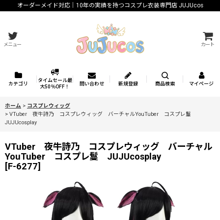
オーダーメイド対応｜10年の実績を持つコスプレ衣装専門店 JUJUcos
メニュー
カート
タイムセール最
カテゴリ
問い合わせ
新規登録
商品検索
マイページ
大50％OFF！
ホーム
>
コスプレウィッグ
>
VTuber 夜牛詩乃 コスプレウィッグ バーチャルYouTuber コスプレ鬘
JUJUcosplay
VTuber 夜牛詩乃 コスプレウィッグ バーチャル
YouTuber コスプレ鬘 JUJUcosplay
[
F-6277
]