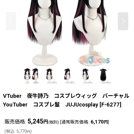
VTuber 夜牛詩乃 コスプレウィッグ バーチャル
YouTuber コスプレ鬘 JUJUcosplay
[
F-6277
]
5,245
販売価格
:
6,170
円
[
通常販売価格
:
]
(税別)
円
(
税込
:
5,770
)
円