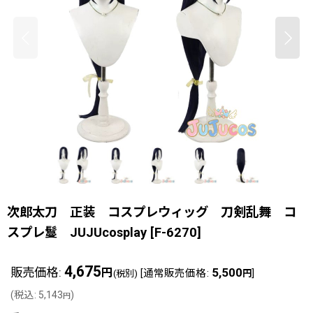
次郎太刀 正装 コスプレウィッグ 刀剣乱舞 コ
スプレ鬘 JUJUcosplay
[
F-6270
]
4,675
販売価格
:
5,500
円
[
通常販売価格
:
]
(税別)
円
(
税込
:
5,143
)
円