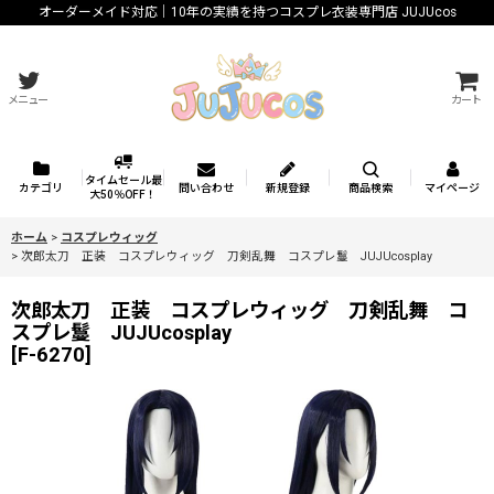
オーダーメイド対応｜10年の実績を持つコスプレ衣装専門店 JUJUcos
メニュー
カート
タイムセール最
カテゴリ
問い合わせ
新規登録
商品検索
マイページ
大50％OFF！
ホーム
>
コスプレウィッグ
>
次郎太刀 正装 コスプレウィッグ 刀剣乱舞 コスプレ鬘 JUJUcosplay
次郎太刀 正装 コスプレウィッグ 刀剣乱舞 コ
スプレ鬘 JUJUcosplay
[
F-6270
]